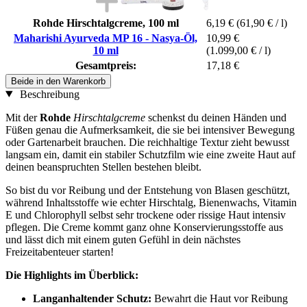
Rohde Hirschtalgcreme, 100 ml
6,19 €
(61,90 € / l)
Maharishi Ayurveda MP 16 - Nasya-Öl,
10,99 €
10 ml
(1.099,00 € / l)
Gesamtpreis:
17,18 €
Beide in den Warenkorb
Beschreibung
Mit der
Rohde
Hirschtalgcreme
schenkst du deinen Händen und
Füßen genau die Aufmerksamkeit, die sie bei intensiver Bewegung
oder Gartenarbeit brauchen. Die reichhaltige Textur zieht bewusst
langsam ein, damit ein stabiler Schutzfilm wie eine zweite Haut auf
deinen beanspruchten Stellen bestehen bleibt.
So bist du vor Reibung und der Entstehung von Blasen geschützt,
während Inhaltsstoffe wie echter Hirschtalg, Bienenwachs, Vitamin
E und Chlorophyll selbst sehr trockene oder rissige Haut intensiv
pflegen. Die Creme kommt ganz ohne Konservierungsstoffe aus
und lässt dich mit einem guten Gefühl in dein nächstes
Freizeitabenteuer starten!
Die Highlights im Überblick:
Langanhaltender Schutz:
Bewahrt die Haut vor Reibung