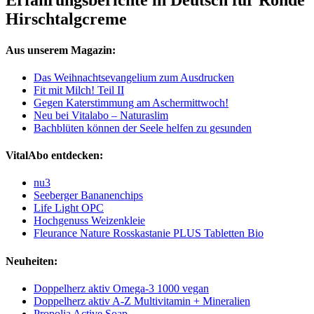
Erfahrungsberichte in Deutsch für Rohde
Hirschtalgcreme
Aus unserem Magazin:
Das Weihnachtsevangelium zum Ausdrucken
Fit mit Milch! Teil II
Gegen Katerstimmung am Aschermittwoch!
Neu bei Vitalabo – Naturaslim
Bachblüten können der Seele helfen zu gesunden
VitalAbo entdecken:
nu3
Seeberger Bananenchips
Life Light OPC
Hochgenuss Weizenkleie
Fleurance Nature Rosskastanie PLUS Tabletten Bio
Neuheiten:
Doppelherz aktiv Omega-3 1000 vegan
Doppelherz aktiv A-Z Multivitamin + Mineralien
Propolia Active Soap