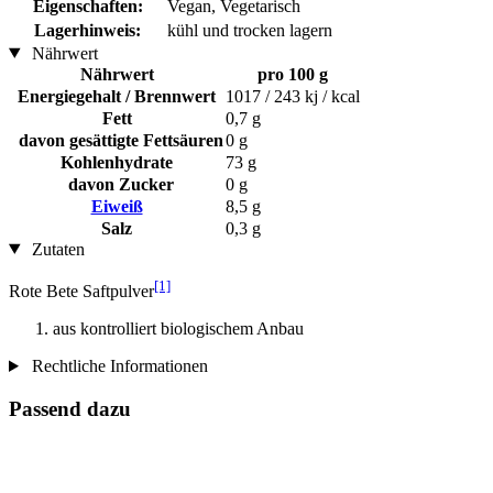
Eigenschaften:
Vegan, Vegetarisch
Lagerhinweis:
kühl und trocken lagern
Nährwert
Nährwert
pro 100 g
Energiegehalt / Brennwert
1017 / 243 kj / kcal
Fett
0,7 g
davon gesättigte Fettsäuren
0 g
Kohlenhydrate
73 g
davon Zucker
0 g
Eiweiß
8,5 g
Salz
0,3 g
Zutaten
[1]
Rote Bete Saftpulver
aus kontrolliert biologischem Anbau
Rechtliche Informationen
Passend dazu