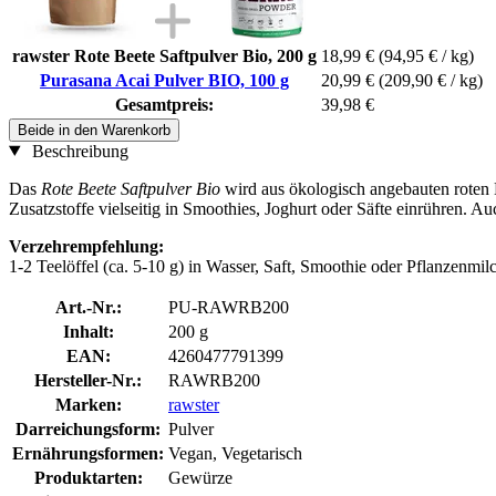
rawster Rote Beete Saftpulver Bio, 200 g
18,99 €
(94,95 € / kg)
Purasana Acai Pulver BIO, 100 g
20,99 €
(209,90 € / kg)
Gesamtpreis:
39,98 €
Beide in den Warenkorb
Beschreibung
Das
Rote Beete Saftpulver Bio
wird aus ökologisch angebauten roten 
Zusatzstoffe vielseitig in Smoothies, Joghurt oder Säfte einrühren.
Verzehrempfehlung:
1-2 Teelöffel (ca. 5-10 g) in Wasser, Saft, Smoothie oder Pflanzenmil
Art.-Nr.:
PU-RAWRB200
Inhalt:
200 g
EAN:
4260477791399
Hersteller-Nr.:
RAWRB200
Marken:
rawster
Darreichungsform:
Pulver
Ernährungsformen:
Vegan, Vegetarisch
Produktarten:
Gewürze