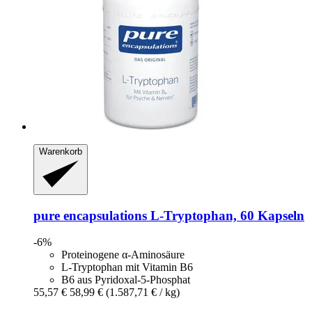
Warenkorb
pure encapsulations
L-​Tryptophan, 60 Kapseln
-6%
Proteinogene α-Aminosäure
L-Tryptophan mit Vitamin B6
B6 aus Pyridoxal-5-Phosphat
55,57 €
58,99 €
(1.587,71 € / kg)