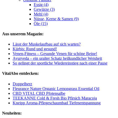
Essig (4)
Gewürze (3)
Mehl (4)
Nüsse, Kerne & Samen (9)
Öle (15)
Aus unserem Magazin:
Lässt der Muskelaufbau auf sich warten?
Kürbis: Rund und gesund!
Venen-Fitness – Gesunde Venen für schöne Beine!
Ayurveda – ein uralter Schatz heilkundlicher Weisheit
So gelingt der sportliche Wiedereinstieg nach einer Pause
VitalAbo entdecken:
Doppelherz
Fleurance Nature Organic Lemongrass Essential Oil
CBD VITAL CBD Pfotensalbe
TEEKANNE Cold & Fresh Bio Pfirsich Maracuja
Kneipp Aroma-Pflegeschaumbad Tiefenentspannung
Neuheiten: