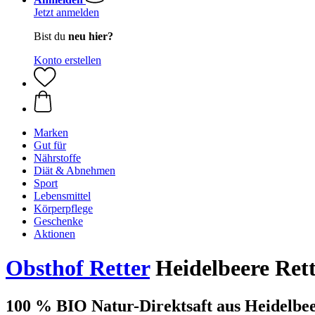
Jetzt anmelden
Bist du
neu hier?
Konto erstellen
Marken
Gut für
Nährstoffe
Diät & Abnehmen
Sport
Lebensmittel
Körperpflege
Geschenke
Aktionen
Obsthof Retter
Heidelbeere Rett
100 % BIO Natur-Direktsaft aus Heidelbe