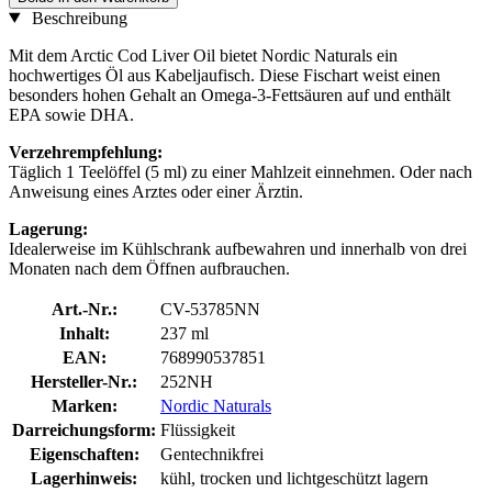
Beschreibung
Mit dem Arctic Cod Liver Oil bietet Nordic Naturals ein
hochwertiges Öl aus Kabeljaufisch. Diese Fischart weist einen
besonders hohen Gehalt an Omega-3-Fettsäuren auf und enthält
EPA sowie DHA.
Verzehrempfehlung:
Täglich 1 Teelöffel (5 ml) zu einer Mahlzeit einnehmen. Oder nach
Anweisung eines Arztes oder einer Ärztin.
Lagerung:
Idealerweise im Kühlschrank aufbewahren und innerhalb von drei
Monaten nach dem Öffnen aufbrauchen.
Art.-Nr.:
CV-53785NN
Inhalt:
237 ml
EAN:
768990537851
Hersteller-Nr.:
252NH
Marken:
Nordic Naturals
Darreichungsform:
Flüssigkeit
Eigenschaften:
Gentechnikfrei
Lagerhinweis:
kühl, trocken und lichtgeschützt lagern