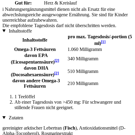
Gut für:
Herz & Kreislauf
i
Nahrungsergänzungsmittel dienen nicht als Ersatz für eine
abwechslungsreiche ausgewogene Ernährung. Sie sind für Kinder
unerreichbar aufzubewahren.
Die empfohlene Tagesdosis darf nicht überschritten werden.
Inhaltsstoffe
pro max. Tagesdosis/-portion (5
Inhaltsstoffe
[1]
ml)
Omega-3 Fettsäuren
1.060 Milligramm
davon EPA
340 Milligramm
[2]
(Eicosapentaensäure)
davon DHA
510 Milligramm
[2]
(Docosahexaensäure)
davon andere Omega-3
210 Milligramm
Fettsäuren
1 Teelöffel
Ab einer Tagesdosis von >450 mg: Für schwangere und
stillende Frauen nicht geeignet.
Zutaten
gereinigter arktischer Lebertran (
Fisch
), Antioxidationsmittel (D-
Alpha-Tocopherol), Rosmarinextrakt