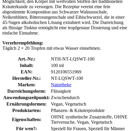
Möglichkeit, den Körper mit wertvollen Stoffen der traditionellen
Kräuterkunde zu versorgen. Die Rezeptur vereint eine fein
abgestimmte Komposition aus Schwarzer Walnussschale,
Nelkenblüten, Bitterorangenschale und Eibischwurzel, die in einer
45-%igen alkoholischen Lösung extrahiert wird. Die Darreichung
als flüssige Tinktur ermöglicht eine tropfgenaue Dosierung und eine
einfache Einnahme.
Verzehrempfehlung:
Täglich 2 × 20 Tropfen mit etwas Wasser einnehmen.
Art.-Nr.:
NTH-NT-LQSWT-100
Inhalt:
100 ml
EAN:
9120106551969
Hersteller-Nr.:
NT-LQSWT-100
Marken:
Naturtheke
Darreichungsform:
Flüssigkeit
Anwendungszeitpunkt:
Zwischendurch
Ernährungsformen:
Vegan, Vegetarisch
Produktarten:
Pflanzen- & Kräuterprodukte
OHNE synthetische Zusatzstoffe, OHNE
Eigenschaften:
Tierversuche, Vegan, Vegetarisch
Für wen?:
Speziell für Frauen, Speziell für Männer