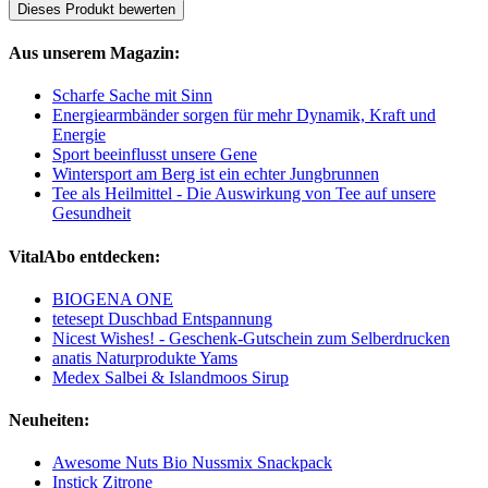
Dieses Produkt bewerten
Aus unserem Magazin:
Scharfe Sache mit Sinn
Energiearmbänder sorgen für mehr Dynamik, Kraft und
Energie
Sport beeinflusst unsere Gene
Wintersport am Berg ist ein echter Jungbrunnen
Tee als Heilmittel - Die Auswirkung von Tee auf unsere
Gesundheit
VitalAbo entdecken:
BIOGENA ONE
tetesept Duschbad Entspannung
Nicest Wishes! - Geschenk-Gutschein zum Selberdrucken
anatis Naturprodukte Yams
Medex Salbei & Islandmoos Sirup
Neuheiten:
Awesome Nuts Bio Nussmix Snackpack
Instick Zitrone