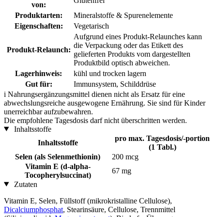
Glutenfrei
von:
Produktarten:
Mineralstoffe & Spurenelemente
Eigenschaften:
Vegetarisch
Aufgrund eines Produkt-Relaunches kann
die Verpackung oder das Etikett des
Produkt-Relaunch:
gelieferten Produkts vom dargestellten
Produktbild optisch abweichen.
Lagerhinweis:
kühl und trocken lagern
Gut für:
Immunsystem, Schilddrüse
i
Nahrungsergänzungsmittel dienen nicht als Ersatz für eine
abwechslungsreiche ausgewogene Ernährung. Sie sind für Kinder
unerreichbar aufzubewahren.
Die empfohlene Tagesdosis darf nicht überschritten werden.
Inhaltsstoffe
pro max. Tagesdosis/-portion
Inhaltsstoffe
(1 Tabl.)
Selen (als Selenmethionin)
200 mcg
Vitamin E (d-alpha-
67 mg
Tocopherylsuccinat)
Zutaten
Vitamin E, Selen, Füllstoff (mikrokristalline Cellulose),
Dicalciumphosphat
, Stearinsäure, Cellulose, Trennmittel