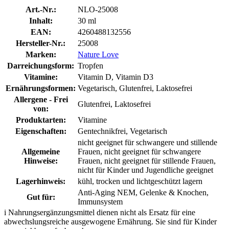
Art.-Nr.:
NLO-25008
Inhalt:
30 ml
EAN:
4260488132556
Hersteller-Nr.:
25008
Marken:
Nature Love
Darreichungsform:
Tropfen
Vitamine:
Vitamin D, Vitamin D3
Ernährungsformen:
Vegetarisch, Glutenfrei, Laktosefrei
Allergene - Frei
Glutenfrei, Laktosefrei
von:
Produktarten:
Vitamine
Eigenschaften:
Gentechnikfrei, Vegetarisch
nicht geeignet für schwangere und stillende
Allgemeine
Frauen, nicht geeignet für schwangere
Hinweise:
Frauen, nicht geeignet für stillende Frauen,
nicht für Kinder und Jugendliche geeignet
Lagerhinweis:
kühl, trocken und lichtgeschützt lagern
Anti-Aging NEM, Gelenke & Knochen,
Gut für:
Immunsystem
i
Nahrungsergänzungsmittel dienen nicht als Ersatz für eine
abwechslungsreiche ausgewogene Ernährung. Sie sind für Kinder