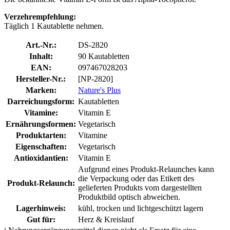
Verzehrempfehlung:
Täglich 1 Kautablette nehmen.
Art.-Nr.:
DS-2820
Inhalt:
90 Kautabletten
EAN:
097467028203
Hersteller-Nr.:
[NP-2820]
Marken:
Nature's Plus
Darreichungsform:
Kautabletten
Vitamine:
Vitamin E
Ernährungsformen:
Vegetarisch
Produktarten:
Vitamine
Eigenschaften:
Vegetarisch
Antioxidantien:
Vitamin E
Aufgrund eines Produkt-Relaunches kann
die Verpackung oder das Etikett des
Produkt-Relaunch:
gelieferten Produkts vom dargestellten
Produktbild optisch abweichen.
Lagerhinweis:
kühl, trocken und lichtgeschützt lagern
Gut für:
Herz & Kreislauf