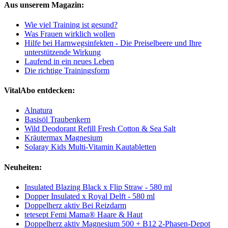
Aus unserem Magazin:
Wie viel Training ist gesund?
Was Frauen wirklich wollen
Hilfe bei Harnwegsinfekten - Die Preiselbeere und Ihre
unterstützende Wirkung
Laufend in ein neues Leben
Die richtige Trainingsform
VitalAbo entdecken:
Alnatura
Basisöl Traubenkern
Wild Deodorant Refill Fresh Cotton & Sea Salt
Kräutermax Magnesium
Solaray Kids Multi-Vitamin Kautabletten
Neuheiten:
Insulated Blazing Black x Flip Straw - 580 ml
Dopper Insulated x Royal Delft - 580 ml
Doppelherz aktiv Bei Reizdarm
tetesept Femi Mama® Haare & Haut
Doppelherz aktiv Magnesium 500 + B12 2-Phasen-Depot