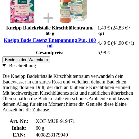
Kneipp Badekristalle Kirschblütentraum,
1,49 €
(24,83 € /
60 g
kg)
Kneipp Bade-Essenz Entspannung Pur, 100
4,49 €
(44,90 € / l)
ml
Gesamtpreis:
5,98 €
Beide in den Warenkorb
Beschreibung
Die Kneipp Badekristalle Kirschblütentraum verwandeln dein
Badewasser in ein zartes Rosa und verleihen deinem Bad einen
fruchtig-floralen Duft, der dich an blühende Kirschblüten erinnert.
Mit hochwertigem Kirschblütenextrakt und natürlichen ätherischen
Ölen schaffen die Badekristalle ein schönes Ambiente und lassen
deinen Alltag für einen Moment hinter dir. Genieße diese kleine
Auszeit bei dir Zuhause.
Art.-Nr.:
XOF-MUE-919471
Inhalt:
60 g
EAN:
4008233179049