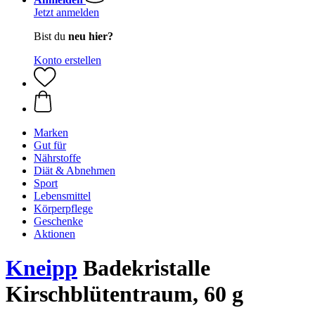
Jetzt anmelden
Bist du
neu hier?
Konto erstellen
Marken
Gut für
Nährstoffe
Diät & Abnehmen
Sport
Lebensmittel
Körperpflege
Geschenke
Aktionen
Kneipp
Badekristalle
Kirschblütentraum, 60 g