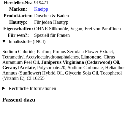
Hersteller-Nr.:
919471
Marken:
Kneipp
Produktarten:
Duschen & Baden
Hauttyp:
Für jeden Hauttyp
Eigenschaften:
OHNE Silikonöle, Vegan, Frei von Paraffinen
Für wen?:
Speziell für Frauen
Inhaltsstoffe (INCI)
Sodium Chloride, Parfum, Prunus Serrulata Flower Extract,
Tetramethyl Acetyloctahydronaphtalenes,
Limonene
, Citrus
Aurantium Peel Oil,
Juniperus Virginiana (Cedarwood) Oil
,
Geranyl Acetate
, Polysorbate-20, Sodium Carbonate, Helianthus
Annuus (Sunflower) Hybrid Oil, Glycerin Soja Oil, Tocopherol
(Vitamin E), CI 16255
Rechtliche Informationen
Passend dazu