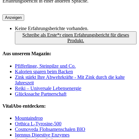
Erfahrungsbericht in einer anderen Sprache.
Anzeigen
Keine Erfahrungsberichte vorhanden.
Schreibe als Erste*r einen Erfahrungsbericht für dieses
Produkt.
Aus unserem Magazin:
Pfifferlinge, Steinpilze und Co.
Kalorien sparen beim Backen
Zink stärkt Ihre Abwehrkräfte - Mit Zink durch die kalte
Jahreszeit
Reiki – Universale Lebensenergie
Glückssache Partnerschaft
VitalAbo entdecken:
Mountaindrop
Orthica L-Tyrosine-500
Cosmoveda Flohsamenschalen BIO
Igennus Digestive Enzymes