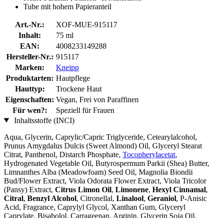
Tube mit hohem Papieranteil
Art.-Nr.:
XOF-MUE-915117
Inhalt:
75 ml
EAN:
4008233149288
Hersteller-Nr.:
915117
Marken:
Kneipp
Produktarten:
Hautpflege
Hauttyp:
Trockene Haut
Eigenschaften:
Vegan, Frei von Paraffinen
Für wen?:
Speziell für Frauen
Inhaltsstoffe (INCI)
Aqua, Glycerin, Caprylic/Capric Triglyceride, Cetearylalcohol,
Prunus Amygdalus Dulcis (Sweet Almond) Oil, Glyceryl Stearat
Citrat, Panthenol, Distarch Phosphate,
Tocopherylacetat
,
Hydrogenated Vegetable Oil, Butyrospermum Parkii (Shea) Butter,
Limnanthes Alba (Meadowfoam) Seed Oil, Magnolia Biondii
Bud/Flower Extract, Viola Odorata Flower Extract, Viola Tricolor
(Pansy) Extract,
Citrus Limon Oil
,
Limonene
,
Hexyl Cinnamal
,
Citral
,
Benzyl Alcohol
, Citronellal,
Linalool
,
Geraniol
, P-Anisic
Acid, Fragrance, Caprylyl Glycol, Xanthan Gum, Glyceryl
Caprylate, Bisabolol, Carrageenan, Arginin, Glycerin Soja Oil,