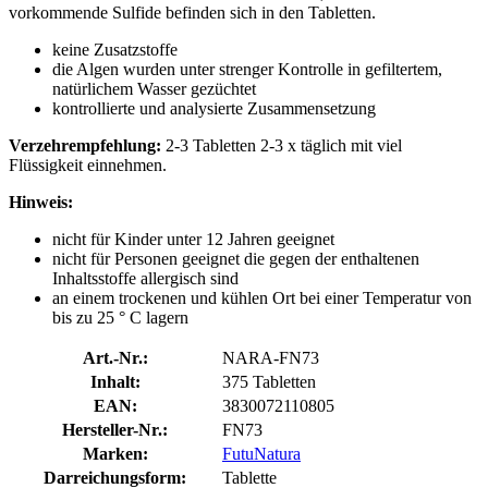
vorkommende Sulfide befinden sich in den Tabletten.
keine Zusatzstoffe
die Algen wurden unter strenger Kontrolle in gefiltertem,
natürlichem Wasser gezüchtet
kontrollierte und analysierte Zusammensetzung
Verzehrempfehlung:
2-3 Tabletten 2-3 x täglich mit viel
Flüssigkeit einnehmen.
Hinweis:
nicht für Kinder unter 12 Jahren geeignet
nicht für Personen geeignet die gegen der enthaltenen
Inhaltsstoffe allergisch sind
an einem trockenen und kühlen Ort bei einer Temperatur von
bis zu 25 ° C lagern
Art.-Nr.:
NARA-FN73
Inhalt:
375 Tabletten
EAN:
3830072110805
Hersteller-Nr.:
FN73
Marken:
FutuNatura
Darreichungsform:
Tablette