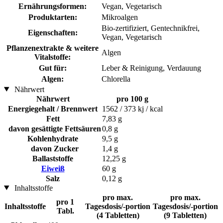
Ernährungsformen:
Vegan, Vegetarisch
Produktarten:
Mikroalgen
Bio-zertifiziert, Gentechnikfrei,
Eigenschaften:
Vegan, Vegetarisch
Pflanzenextrakte & weitere
Algen
Vitalstoffe:
Gut für:
Leber & Reinigung, Verdauung
Algen:
Chlorella
Nährwert
Nährwert
pro 100 g
Energiegehalt / Brennwert
1562 / 373 kj / kcal
Fett
7,83 g
davon gesättigte Fettsäuren
0,8 g
Kohlenhydrate
9,5 g
davon Zucker
1,4 g
Ballaststoffe
12,25 g
Eiweiß
60 g
Salz
0,12 g
Inhaltsstoffe
pro max.
pro max.
pro 1
Inhaltsstoffe
Tagesdosis/-portion
Tagesdosis/-portion
Tabl.
(4 Tabletten)
(9 Tabletten)