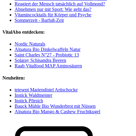
Reagiert der Mensch tatsächlich auf Vollmond?
Abnehmen nur mit Sport: Wie geht das?
Vitamincocktails für Körper und Psyche
Sommerzeit - Barfuß-Zeit
VitalAbo entdecken:
Nordic Naturals
Alnatura Bio Dinkelwaffeln Natur
Saint Charles N°27 - Probiotic 13
Solaray Schisandra Beeren
Raab Vitalfood MAP Aminosäuren
Neuheiten:
tetesept Mariendistel Artischocke
Instick Waldmeister
Instick Pfirsich
Bauck Mühle Bio Wunderbrot mit Nüssen
Alnatura Bio Mango & Cashew Fruchtkugel