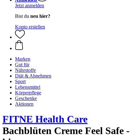
Jetzt anmelden
Bist du
neu hier?
Konto erstellen
Marken
Gut für
Nährstoffe
Diät & Abnehmen
Sport
Lebensmittel
Körperpflege
Geschenke
Aktionen
FITNE Health Care
Bachblüten Creme Feel Safe -