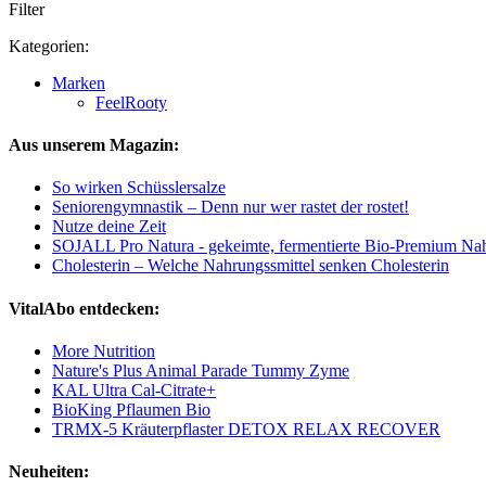
Filter
Kategorien:
Marken
FeelRooty
Aus unserem Magazin:
So wirken Schüsslersalze
Seniorengymnastik – Denn nur wer rastet der rostet!
Nutze deine Zeit
SOJALL Pro Natura - gekeimte, fermentierte Bio-Premium Na
Cholesterin – Welche Nahrungssmittel senken Cholesterin
VitalAbo entdecken:
More Nutrition
Nature's Plus Animal Parade Tummy Zyme
KAL Ultra Cal-Citrate+
BioKing Pflaumen Bio
TRMX-5 Kräuterpflaster DETOX RELAX RECOVER
Neuheiten: