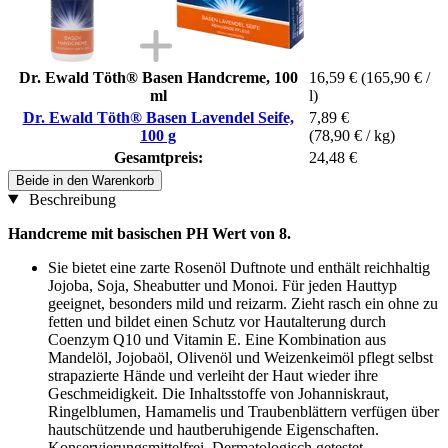
Dr. Ewald Töth® Basen Handcreme, 100
16,59 €
(165,90 € /
ml
l)
Dr. Ewald Töth® Basen Lavendel Seife,
7,89 €
100 g
(78,90 € / kg)
Gesamtpreis:
24,48 €
Beide in den Warenkorb
Beschreibung
Handcreme mit basischen PH Wert von 8.
Sie bietet eine zarte Rosenöl Duftnote und enthält reichhaltig
Jojoba, Soja, Sheabutter und Monoi. Für jeden Hauttyp
geeignet, besonders mild und reizarm. Zieht rasch ein ohne zu
fetten und bildet einen Schutz vor Hautalterung durch
Coenzym Q10 und Vitamin E. Eine Kombination aus
Mandelöl, Jojobaöl, Olivenöl und Weizenkeimöl pflegt selbst
strapazierte Hände und verleiht der Haut wieder ihre
Geschmeidigkeit. Die Inhaltsstoffe von Johanniskraut,
Ringelblumen, Hamamelis und Traubenblättern verfügen über
hautschützende und hautberuhigende Eigenschaften.
Konservierungsmittelfrei. Dermatologisch getestet.