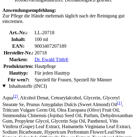
Anwendungsempfehlung​:
Zur Pflege die Hände mehrmals täglich nach der Reinigung gut
eincremen.
Art.-Nr.:
LL-20718
Inhalt:
100 ml
EAN:
9003407207189
Hersteller-Nr.:
20718
Marken:
Dr. Ewald Töth®
Produktarten:
Hautpflege
Hauttyp:
Für jeden Hauttyp
Für wen?:
Speziell für Frauen, Speziell für Männer
Inhaltsstoffe (INCI)
[2]
Aqua
, Alcohol Denat, Cetearylalcohol, Glycerin, Glyceryl
[1]
Stearate Se, Prunus Amygdalus Dulcis (Sweet Almond) Oil
,
Triticum Vulgare Germ Oil, Olea Europaea (Olive) Fruit Oil,
Simmondsia Chinensis (Jojoba) Seed Oil, Parfum, Dehydroxanthan
Gum, Propylene Glycol, Glycerin Soja Oil, Panthenol, Vitis
Vinifera (Grape) Leaf Extract, Hamamelis Virginiana Leaf Extract,
Sodium Bicarbonate, Hypericum Perforatum Flower/Leaf/Stem