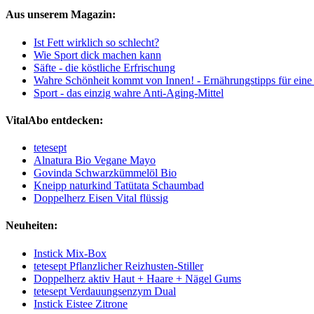
Aus unserem Magazin:
Ist Fett wirklich so schlecht?
Wie Sport dick machen kann
Säfte - die köstliche Erfrischung
Wahre Schönheit kommt von Innen! - Ernährungstipps für eine 
Sport - das einzig wahre Anti-Aging-Mittel
VitalAbo entdecken:
tetesept
Alnatura Bio Vegane Mayo
Govinda Schwarzkümmelöl Bio
Kneipp naturkind Tatütata Schaumbad
Doppelherz Eisen Vital flüssig
Neuheiten:
Instick Mix-Box
tetesept Pflanzlicher Reizhusten-Stiller
Doppelherz aktiv Haut + Haare + Nägel Gums
tetesept Verdauungsenzym Dual
Instick Eistee Zitrone