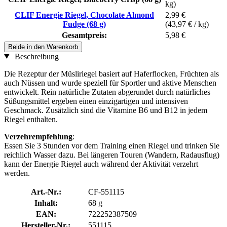
kg)
CLIF Energie Riegel, Chocolate Almond
2,99 €
Fudge (68 g)
(43,97 € / kg)
Gesamtpreis:
5,98 €
Beide in den Warenkorb
Beschreibung
Die Rezeptur der Müsliriegel basiert auf Haferflocken, Früchten als
auch Nüssen und wurde speziell für Sportler und aktive Menschen
entwickelt. Rein natürliche Zutaten abgerundet durch natürliches
Süßungsmittel ergeben einen einzigartigen und intensiven
Geschmack. Zusätzlich sind die Vitamine B6 und B12 in jedem
Riegel enthalten.
Verzehrempfehlung
:
Essen Sie 3 Stunden vor dem Training einen Riegel und trinken Sie
reichlich Wasser dazu. Bei längeren Touren (Wandern, Radausflug)
kann der Energie Riegel auch während der Aktivität verzehrt
werden.
Art.-Nr.:
CF-551115
Inhalt:
68 g
EAN:
722252387509
Hersteller-Nr.:
551115