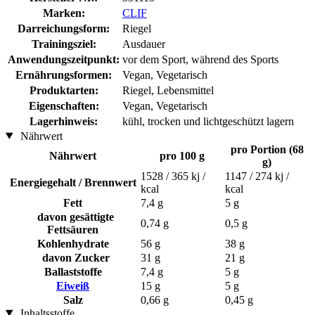
Marken:
CLIF
Darreichungsform:
Riegel
Trainingsziel:
Ausdauer
Anwendungszeitpunkt:
vor dem Sport, während des Sports
Ernährungsformen:
Vegan, Vegetarisch
Produktarten:
Riegel, Lebensmittel
Eigenschaften:
Vegan, Vegetarisch
Lagerhinweis:
kühl, trocken und lichtgeschützt lagern
Nährwert
pro Portion (68
Nährwert
pro 100 g
g)
1528 / 365 kj /
1147 / 274 kj /
Energiegehalt / Brennwert
kcal
kcal
Fett
7,4 g
5 g
davon gesättigte
0,74 g
0,5 g
Fettsäuren
Kohlenhydrate
56 g
38 g
davon Zucker
31 g
21 g
Ballaststoffe
7,4 g
5 g
Eiweiß
15 g
5 g
Salz
0,66 g
0,45 g
Inhaltsstoffe