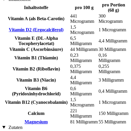
pro Portion
Inhaltsstoffe
pro 100 g
(68 g)
441
300
Vitamin A (als Beta-Carotin)
Microgramm
Microgramm
1,5
Vitamin D2 (Ergocalciferol)
1 Microgramm
Microgramm
Vitamin E (DL-Alpha
6,5
4,4 Milligramm
Tocopherylacetat)
Milligramm
Vitamin C (Ascorbinsäure)
44 Milligramm
30 Milligramm
0,23
0,16
Vitamin B1 (Thiamin)
Milligramm
Milligramm
0,375
0,255
Vitamin B2 (Riboflavin)
Milligramm
Milligramm
4,4
Vitamin B3 (Niacin)
3 Milligramm
Milligramm
Vitamin B6
0,6
0,4 Milligramm
(Pyridoxinhydrochlorid)
Milligramm
1,5
Vitamin B12 (Cyanocobalamin)
1 Microgramm
Microgramm
221
Calcium
150 Milligramm
Milligramm
Magnesium
81 Milligramm
55 Milligramm
Zutaten