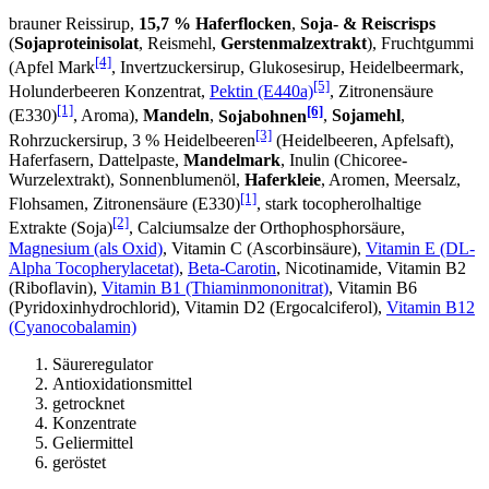
brauner Reissirup,
15,7 % Haferflocken
,
Soja- & Reiscrisps
(
Sojaproteinisolat
, Reismehl,
Gerstenmalzextrakt
), Fruchtgummi
[4]
(Apfel Mark
, Invertzuckersirup, Glukosesirup, Heidelbeermark,
[5]
Holunderbeeren Konzentrat,
Pektin (E440a)
, Zitronensäure
[1]
[6]
(E330)
, Aroma),
Mandeln
,
Sojabohnen
,
Sojamehl
,
[3]
Rohrzuckersirup, 3 % Heidelbeeren
(Heidelbeeren, Apfelsaft),
Haferfasern, Dattelpaste,
Mandelmark
, Inulin (Chicoree-
Wurzelextrakt), Sonnenblumenöl,
Haferkleie
, Aromen, Meersalz,
[1]
Flohsamen, Zitronensäure (E330)
, stark tocopherolhaltige
[2]
Extrakte (Soja)
, Calciumsalze der Orthophosphorsäure,
Magnesium (als Oxid)
, Vitamin C (Ascorbinsäure),
Vitamin E (DL-
Alpha Tocopherylacetat)
,
Beta-Carotin
, Nicotinamide, Vitamin B2
(Riboflavin),
Vitamin B1 (Thiaminmononitrat)
, Vitamin B6
(Pyridoxinhydrochlorid), Vitamin D2 (Ergocalciferol),
Vitamin B12
(Cyanocobalamin)
Säureregulator
Antioxidationsmittel
getrocknet
Konzentrate
Geliermittel
geröstet