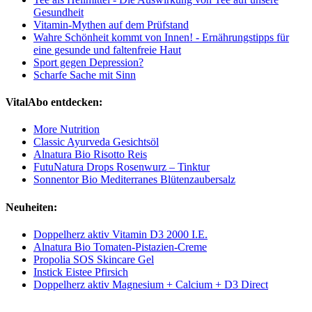
Gesundheit
Vitamin-Mythen auf dem Prüfstand
Wahre Schönheit kommt von Innen! - Ernährungstipps für
eine gesunde und faltenfreie Haut
Sport gegen Depression?
Scharfe Sache mit Sinn
VitalAbo entdecken:
More Nutrition
Classic Ayurveda Gesichtsöl
Alnatura Bio Risotto Reis
FutuNatura Drops Rosenwurz – Tinktur
Sonnentor Bio Mediterranes Blütenzaubersalz
Neuheiten:
Doppelherz aktiv Vitamin D3 2000 I.E.
Alnatura Bio Tomaten-Pistazien-Creme
Propolia SOS Skincare Gel
Instick Eistee Pfirsich
Doppelherz aktiv Magnesium + Calcium + D3 Direct