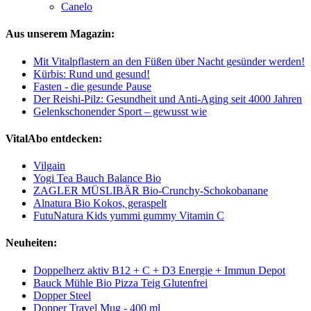
Canelo
Aus unserem Magazin:
Mit Vitalpflastern an den Füßen über Nacht gesünder werden!
Kürbis: Rund und gesund!
Fasten - die gesunde Pause
Der Reishi-Pilz: Gesundheit und Anti-Aging seit 4000 Jahren
Gelenkschonender Sport – gewusst wie
VitalAbo entdecken:
Vilgain
Yogi Tea Bauch Balance Bio
ZAGLER MÜSLIBÄR Bio-Crunchy-Schokobanane
Alnatura Bio Kokos, geraspelt
FutuNatura Kids yummi gummy Vitamin C
Neuheiten:
Doppelherz aktiv B12 + C + D3 Energie + Immun Depot
Bauck Mühle Bio Pizza Teig Glutenfrei
Dopper Steel
Dopper Travel Mug - 400 ml