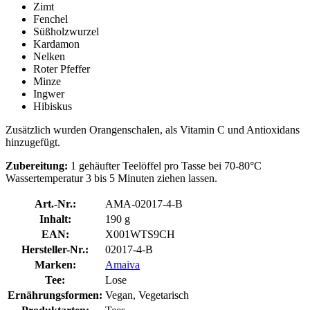
Zimt
Fenchel
Süßholzwurzel
Kardamon
Nelken
Roter Pfeffer
Minze
Ingwer
Hibiskus
Zusätzlich wurden Orangenschalen, als Vitamin C und Antioxidans
hinzugefügt.
Zubereitung:
1 gehäufter Teelöffel pro Tasse bei 70-80°C
Wassertemperatur 3 bis 5 Minuten ziehen lassen.
Art.-Nr.:
AMA-02017-4-B
Inhalt:
190 g
EAN:
X001WTS9CH
Hersteller-Nr.:
02017-4-B
Marken:
Amaiva
Tee:
Lose
Ernährungsformen:
Vegan, Vegetarisch