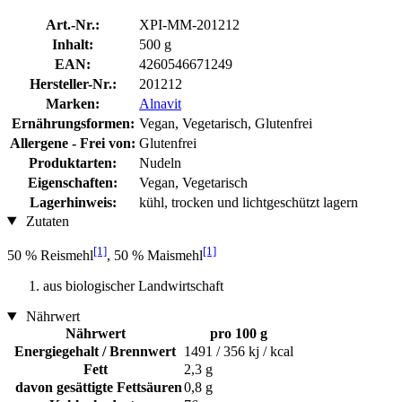
Art.-Nr.:
XPI-MM-201212
Inhalt:
500 g
EAN:
4260546671249
Hersteller-Nr.:
201212
Marken:
Alnavit
Ernährungsformen:
Vegan, Vegetarisch, Glutenfrei
Allergene - Frei von:
Glutenfrei
Produktarten:
Nudeln
Eigenschaften:
Vegan, Vegetarisch
Lagerhinweis:
kühl, trocken und lichtgeschützt lagern
Zutaten
[1]
[1]
50 % Reismehl
, 50 % Maismehl
aus biologischer Landwirtschaft
Nährwert
Nährwert
pro 100 g
Energiegehalt / Brennwert
1491 / 356 kj / kcal
Fett
2,3 g
davon gesättigte Fettsäuren
0,8 g