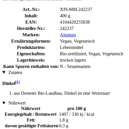
Art.-Nr.:
XPI-MM-242237
Inhalt:
400 g
EAN:
4104420255838
Hersteller-Nr.:
242237
Marken:
Alnatura
Ernährungsformen:
Vegan, Vegetarisch
Produktarten:
Lebensmittel
Eigenschaften:
Bio-zertifiziert, Vegan, Vegetarisch
Lagerhinweis:
trocken lagern
Kann Spuren enthalten von:
N - Sesamsamen
Zutaten
[1]
Dinkel
aus Demeter Bio-Landbau, Dinkel ist eine Weizenart
Nährwert
Nährwert
pro 100 g
Energiegehalt / Brennwert
1407 / 336 kj / kcal
Fett
1,8 g
davon gesättigte Fettsäuren
0,3 g