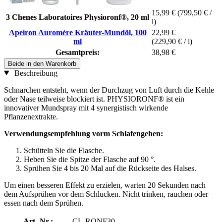
15,99 €
(799,50 € /
3 Chenes Laboratoires Physioronf®, 20 ml
l)
Apeiron Auromère Kräuter-Mundöl, 100
22,99 €
ml
(229,90 € / l)
Gesamtpreis:
38,98 €
Beide in den Warenkorb
Beschreibung
Schnarchen entsteht, wenn der Durchzug von Luft durch die Kehle
oder Nase teilweise blockiert ist. PHYSIORONF® ist ein
innovativer Mundspray mit 4 synergistisch wirkende
Pflanzenextrakte.
Verwendungsempfehlung vorm Schlafengehen:
Schütteln Sie die Flasche.
Heben Sie die Spitze der Flasche auf 90 °.
Sprühen Sie 4 bis 20 Mal auf die Rückseite des Halses.
Um einen besseren Effekt zu erzielen, warten 20 Sekunden nach
dem Aufsprühen vor dem Schlucken. Nicht trinken, rauchen oder
essen nach dem Sprühen.
Art.-Nr.:
CL-RONF30