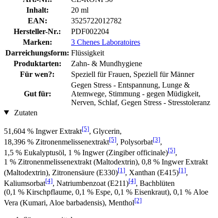
Inhalt:
20 ml
EAN:
3525722012782
Hersteller-Nr.:
PDF002204
Marken:
3 Chenes Laboratoires
Darreichungsform:
Flüssigkeit
Produktarten:
Zahn- & Mundhygiene
Für wen?:
Speziell für Frauen, Speziell für Männer
Gegen Stress - Entspannung, Lunge &
Gut für:
Atemwege, Stimmung - gegen Müdigkeit,
Nerven, Schlaf, Gegen Stress - Stresstoleranz
Zutaten
[5]
51,604 % Ingwer Extrakt
, Glycerin,
[5]
[3]
18,396 % Zitronenmelissenextrakt
, Polysorbat
,
[5]
1,5 % Eukalyptusöl, 1 % Ingwer (Zingiber officinale)
,
1 % Zitronenmelissenextrakt (Maltodextrin), 0,8 % Ingwer Extrakt
[1]
[1]
(Maltodextrin), Zitronensäure (E330)
, Xanthan (E415)
,
[4]
[4]
Kaliumsorbat
, Natriumbenzoat (E211)
, Bachblüten
(0,1 % Kirschpflaume, 0,1 % Espe, 0,1 % Eisenkraut), 0,1 % Aloe
[2]
Vera (Kumari, Aloe barbadensis), Menthol