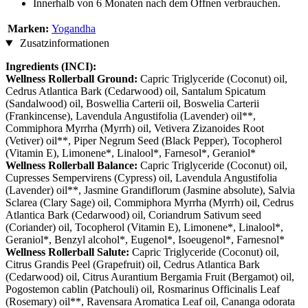
Innerhalb von 6 Monaten nach dem Öffnen verbrauchen.
Marken:
Yogandha
Zusatzinformationen
Ingredients (INCI):
Wellness Rollerball Ground:
Capric Triglyceride (Coconut) oil,
Cedrus Atlantica Bark (Cedarwood) oil, Santalum Spicatum
(Sandalwood) oil, Boswellia Carterii oil, Boswelia Carterii
(Frankincense), Lavendula Angustifolia (Lavender) oil**,
Commiphora Myrrha (Myrrh) oil, Vetivera Zizanoides Root
(Vetiver) oil**, Piper Negrum Seed (Black Pepper), Tocopherol
(Vitamin E), Limonene*, Linalool*, Farnesol*, Geraniol*
Wellness Rollerball Balance:
Capric Triglyceride (Coconut) oil,
Cupresses Sempervirens (Cypress) oil, Lavendula Angustifolia
(Lavender) oil**, Jasmine Grandiflorum (Jasmine absolute), Salvia
Sclarea (Clary Sage) oil, Commiphora Myrrha (Myrrh) oil, Cedrus
Atlantica Bark (Cedarwood) oil, Coriandrum Sativum seed
(Coriander) oil, Tocopherol (Vitamin E), Limonene*, Linalool*,
Geraniol*, Benzyl alcohol*, Eugenol*, Isoeugenol*, Farnesnol*
Wellness Rollerball Salute:
Capric Triglyceride (Coconut) oil,
Citrus Grandis Peel (Grapefruit) oil, Cedrus Atlantica Bark
(Cedarwood) oil, Citrus Aurantium Bergamia Fruit (Bergamot) oil,
Pogostemon cablin (Patchouli) oil, Rosmarinus Officinalis Leaf
(Rosemary) oil**, Ravensara Aromatica Leaf oil, Cananga odorata