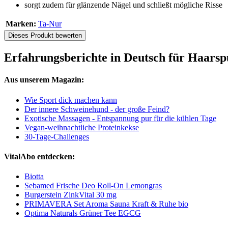
sorgt zudem für glänzende Nägel und schließt mögliche Risse
Marken:
Ta-Nur
Dieses Produkt bewerten
Erfahrungsberichte in Deutsch für Haarsp
Aus unserem Magazin:
Wie Sport dick machen kann
Der innere Schweinehund - der große Feind?
Exotische Massagen - Entspannung pur für die kühlen Tage
Vegan-weihnachtliche Proteinkekse
30-Tage-Challenges
VitalAbo entdecken:
Biotta
Sebamed Frische Deo Roll-On Lemongras
Burgerstein ZinkVital 30 mg
PRIMAVERA Set Aroma Sauna Kraft & Ruhe bio
Optima Naturals Grüner Tee EGCG