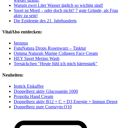
wieder strahlt!
Warum zwei Liter Wasser täglich so wichtig sind!
Sport ist Mord – oder doch nicht? 7 gute Gründe, als Frau
aktiv zu sein!
Die Epidemie des 21. Jahrhunderts
VitalAbo entdecken:
Igennus
FutuNatura Drops Rosenwurz – Tinktur
Optima Naturals Marine Collagen Face Cream
HEY Sport Merino Wash
Teesäckchen "Heute fühl ich mich bärenstark"
Neuheiten:
Instick Eiskaffee
Doppelherz aktiv Glucosamin 1000
Propolia Hand Cream
Doppelherz aktiv B12 + C + D3 Energie + Immun Depot
Doppelherz pure Coenzym Q10