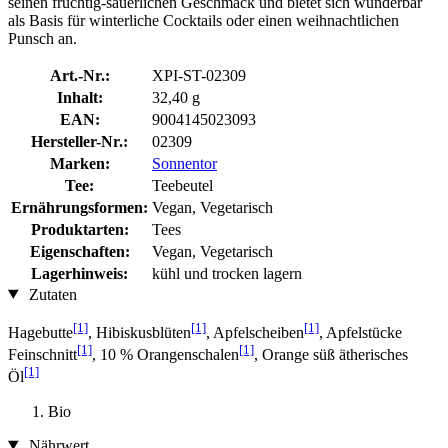
seinen fruchtig-säuerlichen Geschmack und bietet sich wunderbar
als Basis für winterliche Cocktails oder einen weihnachtlichen
Punsch an.
Art.-Nr.:
XPI-ST-02309
Inhalt:
32,40 g
EAN:
9004145023093
Hersteller-Nr.:
02309
Marken:
Sonnentor
Tee:
Teebeutel
Ernährungsformen:
Vegan, Vegetarisch
Produktarten:
Tees
Eigenschaften:
Vegan, Vegetarisch
Lagerhinweis:
kühl und trocken lagern
Zutaten
[1]
[1]
[1]
Hagebutte
, Hibiskusblüten
, Apfelscheiben
, Apfelstücke
[1]
[1]
Feinschnitt
, 10 % Orangenschalen
, Orange süß ätherisches
[1]
Öl
Bio
Nährwert