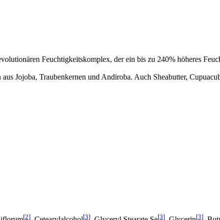
evolutionären Feuchtigkeitskomplex, der ein bis zu 240% höheres Feuch
n aus Jojoba, Traubenkernen und Andiroba. Auch Sheabutter, Cupuacubut
[2]
[3]
[3]
[3]
iflorum
, Cetearylalcohol
, Glyceryl Stearate Se
, Glycerin
, But