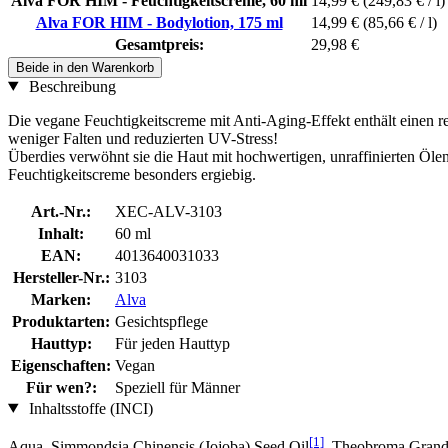
Alva FOR HIM - Feuchtigkeitscreme, 60 ml
14,99 €
(249,83 € / l)
Alva FOR HIM - Bodylotion, 175 ml
14,99 €
(85,66 € / l)
Gesamtpreis:
29,98 €
Beide in den Warenkorb
Beschreibung
Die vegane Feuchtigkeitscreme mit Anti-Aging-Effekt enthält einen r
weniger Falten und reduzierten UV-Stress!
Überdies verwöhnt sie die Haut mit hochwertigen, unraffinierten Öle
Feuchtigkeitscreme besonders ergiebig.
Art.-Nr.:
XEC-ALV-3103
Inhalt:
60 ml
EAN:
4013640031033
Hersteller-Nr.:
3103
Marken:
Alva
Produktarten:
Gesichtspflege
Hauttyp:
Für jeden Hauttyp
Eigenschaften:
Vegan
Für wen?:
Speziell für Männer
Inhaltsstoffe (INCI)
[1]
Aqua, Simmondsia Chinensis (Jojoba) Seed Oil
, Theobroma Grand