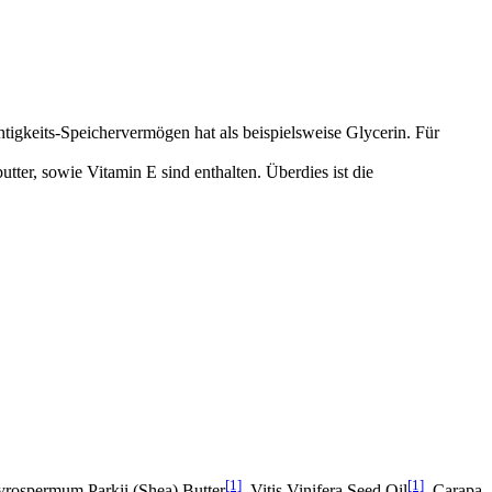
tigkeits-Speichervermögen hat als beispielsweise Glycerin. Für
ter, sowie Vitamin E sind enthalten. Überdies ist die
[1]
[1]
yrospermum Parkii (Shea) Butter
, Vitis Vinifera Seed Oil
, Carapa