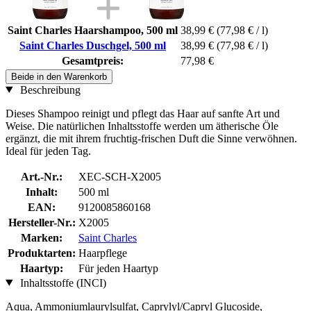
Saint Charles Haarshampoo, 500 ml
38,99 €
(77,98 € / l)
Saint Charles Duschgel, 500 ml
38,99 €
(77,98 € / l)
Gesamtpreis:
77,98 €
Beide in den Warenkorb
Beschreibung
Dieses Shampoo reinigt und pflegt das Haar auf sanfte Art und
Weise. Die natürlichen Inhaltsstoffe werden um ätherische Öle
ergänzt, die mit ihrem fruchtig-frischen Duft die Sinne verwöhnen.
Ideal für jeden Tag.
Art.-Nr.:
XEC-SCH-X2005
Inhalt:
500 ml
EAN:
9120085860168
Hersteller-Nr.:
X2005
Marken:
Saint Charles
Produktarten:
Haarpflege
Haartyp:
Für jeden Haartyp
Inhaltsstoffe (INCI)
Aqua, Ammoniumlaurylsulfat, Caprylyl/Capryl Glucoside,