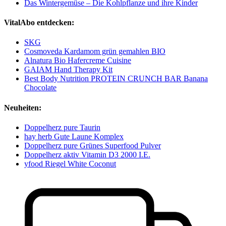
Das Wintergemüse – Die Kohlpflanze und ihre Kinder
VitalAbo entdecken:
SKG
Cosmoveda Kardamom grün gemahlen BIO
Alnatura Bio Hafercreme Cuisine
GAIAM Hand Therapy Kit
Best Body Nutrition PROTEIN CRUNCH BAR Banana
Chocolate
Neuheiten:
Doppelherz pure Taurin
hay herb Gute Laune Komplex
Doppelherz pure Grünes Superfood Pulver
Doppelherz aktiv Vitamin D3 2000 I.E.
yfood Riegel White Coconut