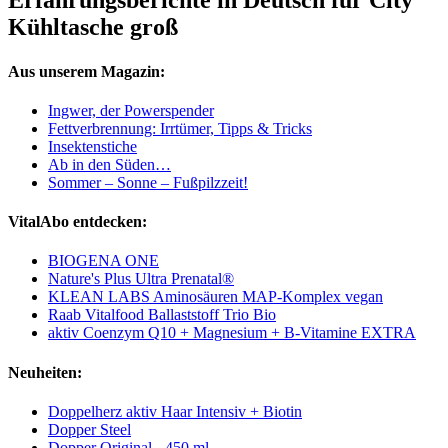
Erfahrungsberichte in Deutsch für City
Kühltasche groß
Aus unserem Magazin:
Ingwer, der Powerspender
Fettverbrennung: Irrtümer, Tipps & Tricks
Insektenstiche
Ab in den Süden…
Sommer – Sonne – Fußpilzzeit!
VitalAbo entdecken:
BIOGENA ONE
Nature's Plus Ultra Prenatal®
KLEAN LABS Aminosäuren MAP-Komplex vegan
Raab Vitalfood Ballaststoff Trio Bio
aktiv Coenzym Q10 + Magnesium + B-Vitamine EXTRA
Neuheiten:
Doppelherz aktiv Haar Intensiv + Biotin
Dopper Steel
Dopper Original - 450 ml