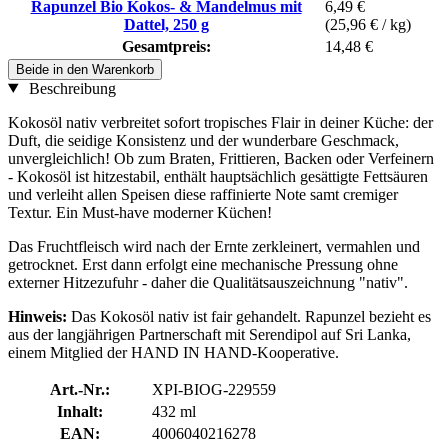
Rapunzel Bio Kokos- & Mandelmus mit
6,49 €
Dattel, 250 g
(25,96 € / kg)
Gesamtpreis:
14,48 €
Beide in den Warenkorb
Beschreibung
Kokosöl nativ verbreitet sofort tropisches Flair in deiner Küche: der
Duft, die seidige Konsistenz und der wunderbare Geschmack,
unvergleichlich! Ob zum Braten, Frittieren, Backen oder Verfeinern
- Kokosöl ist hitzestabil, enthält hauptsächlich gesättigte Fettsäuren
und verleiht allen Speisen diese raffinierte Note samt cremiger
Textur. Ein Must-have moderner Küchen!
Das Fruchtfleisch wird nach der Ernte zerkleinert, vermahlen und
getrocknet. Erst dann erfolgt eine mechanische Pressung ohne
externer Hitzezufuhr - daher die Qualitätsauszeichnung "nativ".
Hinweis:
Das Kokosöl nativ ist fair gehandelt. Rapunzel bezieht es
aus der langjährigen Partnerschaft mit Serendipol auf Sri Lanka,
einem Mitglied der HAND IN HAND-​Kooperative.
Art.-Nr.:
XPI-BIOG-229559
Inhalt:
432 ml
EAN:
4006040216278