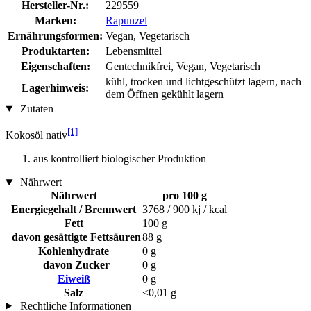
Hersteller-Nr.:
229559
Marken:
Rapunzel
Ernährungsformen:
Vegan, Vegetarisch
Produktarten:
Lebensmittel
Eigenschaften:
Gentechnikfrei, Vegan, Vegetarisch
kühl, trocken und lichtgeschützt lagern, nach
Lagerhinweis:
dem Öffnen gekühlt lagern
Zutaten
[1]
Kokosöl nativ
aus kontrolliert biologischer Produktion
Nährwert
Nährwert
pro 100 g
Energiegehalt / Brennwert
3768 / 900 kj / kcal
Fett
100 g
davon gesättigte Fettsäuren
88 g
Kohlenhydrate
0 g
davon Zucker
0 g
Eiweiß
0 g
Salz
<0,01 g
Rechtliche Informationen