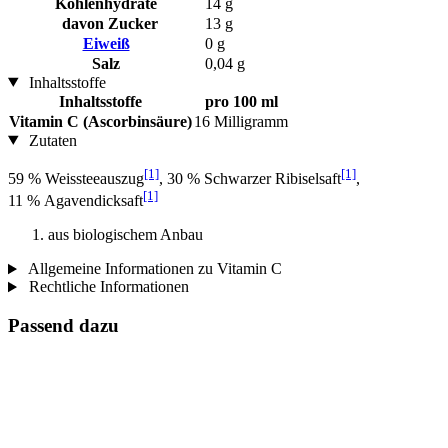
Kohlenhydrate
14 g
davon Zucker
13 g
Eiweiß
0 g
Salz
0,04 g
Inhaltsstoffe
Inhaltsstoffe
pro 100 ml
Vitamin C (Ascorbinsäure)
16 Milligramm
Zutaten
[1]
[1]
59 % Weissteeauszug
, 30 % Schwarzer Ribiselsaft
,
[1]
11 % Agavendicksaft
aus biologischem Anbau
Allgemeine Informationen zu Vitamin C
Rechtliche Informationen
Passend dazu