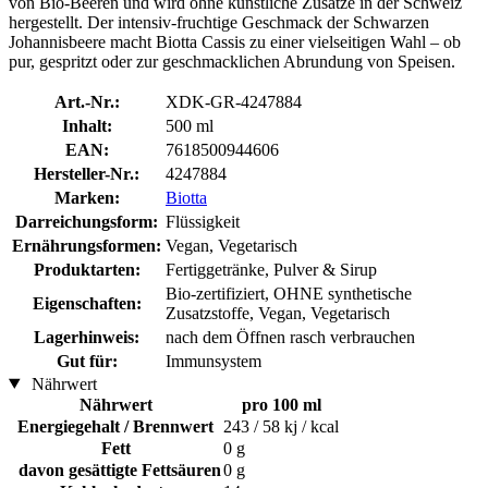
von Bio-Beeren und wird ohne künstliche Zusätze in der Schweiz
hergestellt. Der intensiv-fruchtige Geschmack der Schwarzen
Johannisbeere macht Biotta Cassis zu einer vielseitigen Wahl – ob
pur, gespritzt oder zur geschmacklichen Abrundung von Speisen.
Art.-Nr.:
XDK-GR-4247884
Inhalt:
500 ml
EAN:
7618500944606
Hersteller-Nr.:
4247884
Marken:
Biotta
Darreichungsform:
Flüssigkeit
Ernährungsformen:
Vegan, Vegetarisch
Produktarten:
Fertiggetränke, Pulver & Sirup
Bio-zertifiziert, OHNE synthetische
Eigenschaften:
Zusatzstoffe, Vegan, Vegetarisch
Lagerhinweis:
nach dem Öffnen rasch verbrauchen
Gut für:
Immunsystem
Nährwert
Nährwert
pro 100 ml
Energiegehalt / Brennwert
243 / 58 kj / kcal
Fett
0 g
davon gesättigte Fettsäuren
0 g