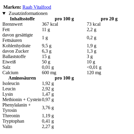
Marken:
Raab Vitalfood
Zusatzinformationen
Inhaltsstoffe
pro 100 g
pro 20 g
Brennwert
367 kcal
73 kcal
Fett
11 g
2,2 g
davon gesättigte
1 g
0,2 g
Fettsäuren
Kohlenhydrate
9,5 g
1,9 g
davon Zucker
6,3 g
1,3 g
Ballaststoffe
15 g
3 g
Eiweiß
50 g
10 g
Salz
0,01 g
<0,01 g
Calcium
600 mg
120 mg
Aminosäuren
pro 100 g
Isoleucin
1,92 g
Leucin
2,92 g
Lysin
1,47 g
Methionin + Cystein
0,97 g
Phenylalanin +
3,76 g
Tyrosin
Threonin
1,19 g
Tryptophan
0,41 g
Valin
2,27 g