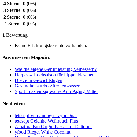
4 Sterne
0
(0%)
3 Sterne
0
(0%)
2 Sterne
0
(0%)
1 Stern
0
(0%)
1
Bewertung
Keine Erfahrungsberichte vorhanden.
Aus unserem Magazin:
Wie die eigene Gehirnleistung verbessern?
Herpes – Hochsaison für Lippenbläschen
Die zehn Gewichtslügen
Gesundheitsturbo Zitronenwasser
Sport - das einzig wahre Anti-Aging-Mittel
Neuheiten:
tetesept Verdauungsenzym Dual
tetesept Gelenke Weihrauch Plus
Alnatura Bio Origin Passata di Datterini
yfood Riegel White Coconut