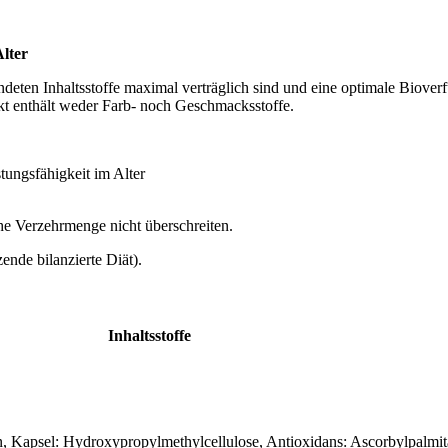
Alter
ndeten Inhaltsstoffe maximal verträglich sind und eine optimale Biove
dukt enthält weder Farb- noch Geschmacksstoffe.
tungsfähigkeit im Alter
e Verzehrmenge nicht überschreiten.
nde bilanzierte Diät).
Inhaltsstoffe
, Kapsel: Hydroxypropylmethylcellulose, Antioxidans: Ascorbylpalmit