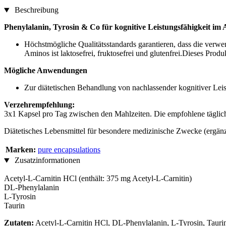
Beschreibung
Phenylalanin, Tyrosin & Co für kognitive Leistungsfähigkeit im 
Höchstmögliche Qualitätsstandards garantieren, dass die verwe
Aminos ist laktosefrei, fruktosefrei und glutenfrei.Dieses Pro
Mögliche Anwendungen
Zur diätetischen Behandlung von nachlassender kognitiver Leis
Verzehrempfehlung:
3x1 Kapsel pro Tag zwischen den Mahlzeiten. Die empfohlene täglich
Diätetisches Lebensmittel für besondere medizinische Zwecke (ergänze
Marken:
pure encapsulations
Zusatzinformationen
Acetyl-L-Carnitin HCl (enthält: 375 mg Acetyl-L-Carnitin)
DL-Phenylalanin
L-Tyrosin
Taurin
Zutaten:
Acetyl-L-Carnitin HCl, DL-Phenylalanin, L-Tyrosin, Taurin