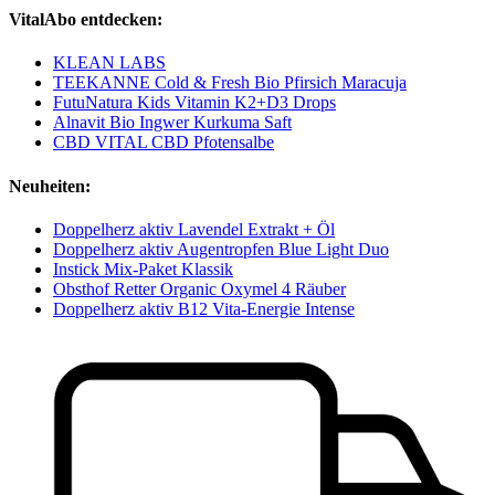
VitalAbo entdecken:
KLEAN LABS
TEEKANNE Cold & Fresh Bio Pfirsich Maracuja
FutuNatura Kids Vitamin K2+D3 Drops
Alnavit Bio Ingwer Kurkuma Saft
CBD VITAL CBD Pfotensalbe
Neuheiten:
Doppelherz aktiv Lavendel Extrakt + Öl
Doppelherz aktiv Augentropfen Blue Light Duo
Instick Mix-Paket Klassik
Obsthof Retter Organic Oxymel 4 Räuber
Doppelherz aktiv B12 Vita-Energie Intense