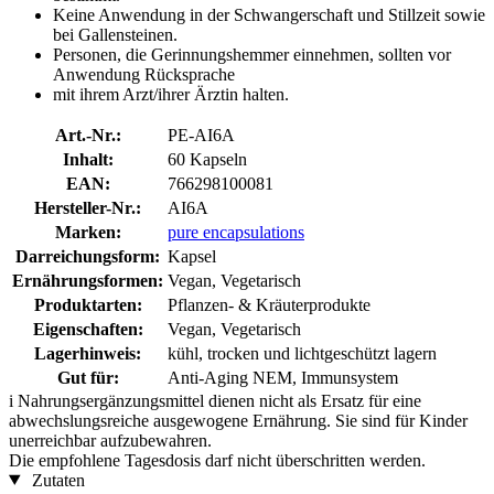
Keine Anwendung in der Schwangerschaft und Stillzeit sowie
bei Gallensteinen.
Personen, die Gerinnungshemmer einnehmen, sollten vor
Anwendung Rücksprache
mit ihrem Arzt/ihrer Ärztin halten.
Art.-Nr.:
PE-AI6A
Inhalt:
60 Kapseln
EAN:
766298100081
Hersteller-Nr.:
AI6A
Marken:
pure encapsulations
Darreichungsform:
Kapsel
Ernährungsformen:
Vegan, Vegetarisch
Produktarten:
Pflanzen- & Kräuterprodukte
Eigenschaften:
Vegan, Vegetarisch
Lagerhinweis:
kühl, trocken und lichtgeschützt lagern
Gut für:
Anti-Aging NEM, Immunsystem
i
Nahrungsergänzungsmittel dienen nicht als Ersatz für eine
abwechslungsreiche ausgewogene Ernährung. Sie sind für Kinder
unerreichbar aufzubewahren.
Die empfohlene Tagesdosis darf nicht überschritten werden.
Zutaten