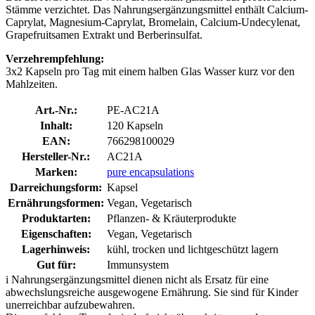
Stämme verzichtet. Das Nahrungsergänzungsmittel enthält Calcium-
Caprylat, Magnesium-Caprylat, Bromelain, Calcium-Undecylenat,
Grapefruitsamen Extrakt und Berberinsulfat.
Verzehrempfehlung:
3x2 Kapseln pro Tag mit einem halben Glas Wasser kurz vor den
Mahlzeiten.
Art.-Nr.:
PE-AC21A
Inhalt:
120 Kapseln
EAN:
766298100029
Hersteller-Nr.:
AC21A
Marken:
pure encapsulations
Darreichungsform:
Kapsel
Ernährungsformen:
Vegan, Vegetarisch
Produktarten:
Pflanzen- & Kräuterprodukte
Eigenschaften:
Vegan, Vegetarisch
Lagerhinweis:
kühl, trocken und lichtgeschützt lagern
Gut für:
Immunsystem
i
Nahrungsergänzungsmittel dienen nicht als Ersatz für eine
abwechslungsreiche ausgewogene Ernährung. Sie sind für Kinder
unerreichbar aufzubewahren.