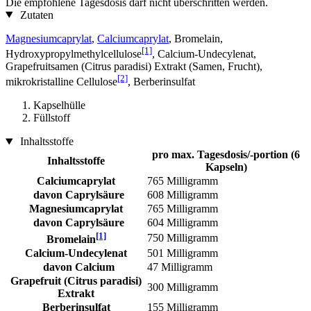
Die empfohlene Tagesdosis darf nicht überschritten werden.
Zutaten
Magnesiumcaprylat
,
Calciumcaprylat
, Bromelain,
[1]
Hydroxypropylmethylcellulose
, Calcium-Undecylenat,
Grapefruitsamen (Citrus paradisi) Extrakt (Samen, Frucht),
[2]
mikrokristalline Cellulose
, Berberinsulfat
Kapselhülle
Füllstoff
Inhaltsstoffe
pro max. Tagesdosis/-portion (6
Inhaltsstoffe
Kapseln)
Calciumcaprylat
765 Milligramm
davon Capryl­­­säure
608 Milligramm
Magnesiumcaprylat
765 Milligramm
davon Capryl­­­säure
604 Milligramm
[1]
750 Milligramm
Bromelain
Calcium-Undecylenat
501 Milligramm
davon Calcium
47 Milligramm
Grapefruit (Citrus paradisi)
300 Milligramm
Extrakt
Berberinsulfat
155 Milligramm