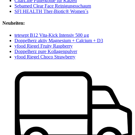
CharLine Futterkohle für Katzen
Sebamed Clear Face Reinigungsschaum
SFI HEALTH Ther-Biotic® Women´s
Neuheiten:
tetesept B12 Vita-Kick Intensiv 500 μg
Doppelherz aktiv Magnesium + Calcium + D3
yfood Riegel Fruity Raspberry
Doppelherz pure Kollagenpulver
yfood Riegel Choco Strawberry