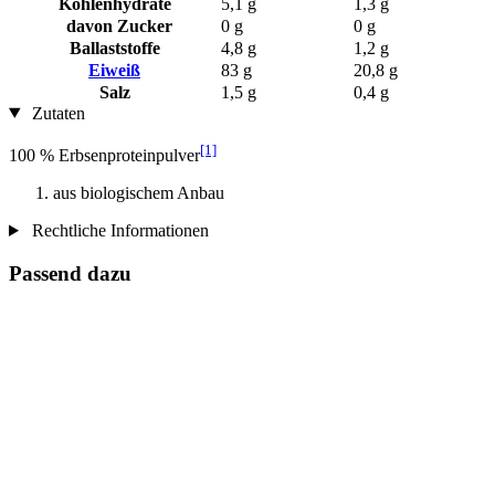
Kohlenhydrate
5,1 g
1,3 g
davon Zucker
0 g
0 g
Ballaststoffe
4,8 g
1,2 g
Eiweiß
83 g
20,8 g
Salz
1,5 g
0,4 g
Zutaten
[1]
100 % Erbsenproteinpulver
aus biologischem Anbau
Rechtliche Informationen
Passend dazu