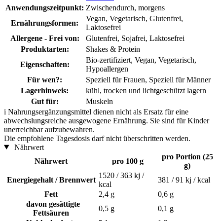
Anwendungszeitpunkt:
Zwischendurch, morgens
Vegan, Vegetarisch, Glutenfrei,
Ernährungsformen:
Laktosefrei
Allergene - Frei von:
Glutenfrei, Sojafrei, Laktosefrei
Produktarten:
Shakes & Protein
Bio-zertifiziert, Vegan, Vegetarisch,
Eigenschaften:
Hypoallergen
Für wen?:
Speziell für Frauen, Speziell für Männer
Lagerhinweis:
kühl, trocken und lichtgeschützt lagern
Gut für:
Muskeln
i
Nahrungsergänzungsmittel dienen nicht als Ersatz für eine
abwechslungsreiche ausgewogene Ernährung. Sie sind für Kinder
unerreichbar aufzubewahren.
Die empfohlene Tagesdosis darf nicht überschritten werden.
Nährwert
pro Portion (25
Nährwert
pro 100 g
g)
1520 / 363 kj /
Energiegehalt / Brennwert
381 / 91 kj / kcal
kcal
Fett
2,4 g
0,6 g
davon gesättigte
0,5 g
0,1 g
Fettsäuren