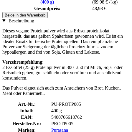
(400 g)
(69,98 € / kg)
Gesamtpreis:
48,98 €
Beide in den Warenkorb
Beschreibung
Dieses vegane Proteinpulver wird aus Erbsenproteinisolat
hergestellt, das aus gelben Spalterbsen gewonnen wird. Es ist ein
idealer Ersatz für tierische Proteinquellen. Das rein pflanzliche
Pulver zur Steigerung der täglichen Proteinzufuhr ist zudem
hypoallergen und frei von Soja, Gluten und Laktose.
Verzehrempfehlung:
2 Esslöffel (25 g) Proteinpulver in 300–350 ml Milch, Soja- oder
Reismilch geben, gut schütteln oder verrühren und anschließend
konsumieren.
Das Pulver eignet sich auch zum Anreichern von Brot, Kuchen,
Mehl oder Paniermehl.
Art.-Nr.:
PU-PROTP005
Inhalt:
400 g
EAN:
5400706618762
Hersteller-Nr.:
PROTP005
Marken:
Purasana