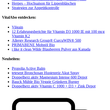
Herpes – Hochsaison für Lippenbläschen
Strategien zur Appetitkontrolle
VitalAbo entdecken:
Vilgain
12 Erfahrungsberichte für Vitamin D3 1000 IE mit 100 mcg
Vitamin K2
Allergy Research Group® CurcuWIN® 500
PRIMABENE Mohnöl Bio
i like it clean Wilde Blaubeeren Pulver aus Kanada
Neuheiten:
Propolia Active Balm
tetesept Bronchosan Hustenreiz Akut Spray
Doppelherz aktiv Magnesium Intense 600 Depot
Bauck Mühle Bio Veggie Grünkern Burger
Doppelherz aktiv Vitamin C 1000 + D3 + Zink Depot