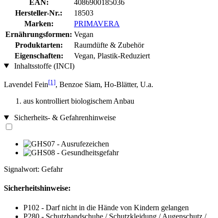
EAN:
4086900185036
Hersteller-Nr.:
18503
Marken:
PRIMAVERA
Ernährungsformen:
Vegan
Produktarten:
Raumdüfte & Zubehör
Eigenschaften:
Vegan, Plastik-Reduziert
Inhaltsstoffe (INCI)
[1]
Lavendel Fein
, Benzoe Siam, Ho-Blätter, U.a.
aus kontrolliert biologischem Anbau
Sicherheits- & Gefahrenhinweise
Signalwort: Gefahr
Sicherheitshinweise:
P102 - Darf nicht in die Hände von Kindern gelangen
P280 - Schutzhandschuhe / Schutzkleidung / Augenschutz /