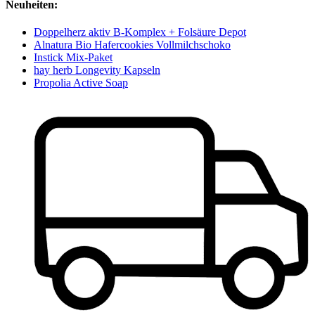
Neuheiten:
Doppelherz aktiv B-Komplex + Folsäure Depot
Alnatura Bio Hafercookies Vollmilchschoko
Instick Mix-Paket
hay herb Longevity Kapseln
Propolia Active Soap