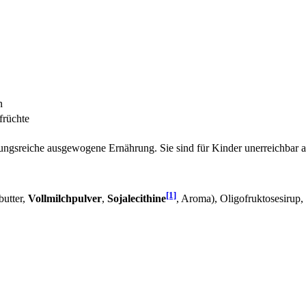
n
früchte
lungsreiche ausgewogene Ernährung. Sie sind für Kinder unerreichbar
[1]
utter,
Vollmilchpulver
,
Sojalecithine
, Aroma), Oligofruktosesirup,