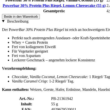
Powerbar 30% Protein Plus Riegel, Vanilla-Coconut (55 g)
2,
Powerbar 30% Protein Plus Riegel, Lemon-Cheesecake (55 g)
2,
Gesamtpreis:
4,
Beide in den Warenkorb
Beschreibung
Der P
owerBar 30% Protein Plus Riegel
ist reich an hochwertigem Ei
Perfekt nach anstrengenden Ausdauer- oder Kraft-Sporteinheit
Whey + Casein Protein
Frei von kollagenem Eiweiß
Für Vegetarier geeignet
Frei von Aspartam
Leckerer Geschmack – angenehm lockere Konsistenz
Verzehrempfehlung:
Chocolate, Vanilla Coconut, Lemon Cheesecake:
1 Riegel/ Tag
Vanilla Caramel Crisp:
1-2 Riegel/ Tag.
Kann enthalten:
Weizen, Gerste, Hafer, Erdnüsse, Mandeln, Haselnü
Art.-Nr.:
PB-21361942
Inhalt:
55 g
EAN:
4029679520011