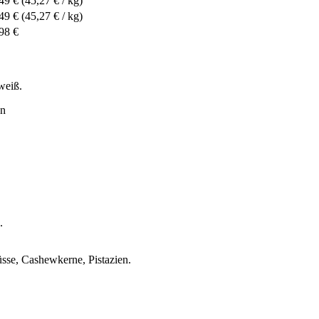
49 €
(45,27 € / kg)
49 €
(45,27 € / kg)
98 €
weiß.
en
.
sse, Cashewkerne, Pistazien.