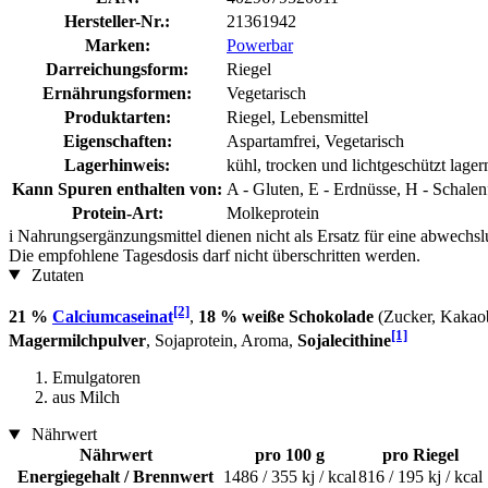
Hersteller-Nr.:
21361942
Marken:
Powerbar
Darreichungsform:
Riegel
Ernährungsformen:
Vegetarisch
Produktarten:
Riegel, Lebensmittel
Eigenschaften:
Aspartamfrei, Vegetarisch
Lagerhinweis:
kühl, trocken und lichtgeschützt lager
Kann Spuren enthalten von:
A - Gluten, E - Erdnüsse, H - Schalen
Protein-Art:
Molkeprotein
i
Nahrungsergänzungsmittel dienen nicht als Ersatz für eine abwechs
Die empfohlene Tagesdosis darf nicht überschritten werden.
Zutaten
[2]
21 %
Calciumcaseinat
,
18 % weiße Schokolade
(Zucker, Kakaob
[1]
Magermilchpulver
, Sojaprotein, Aroma,
Sojalecithine
Emulgatoren
aus Milch
Nährwert
Nährwert
pro 100 g
pro Riegel
Energiegehalt / Brennwert
1486 / 355 kj / kcal
816 / 195 kj / kcal