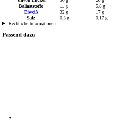
davon Zucker
36 g
20 g
Ballaststoffe
11 g
5,8 g
Eiweiß
32 g
17 g
Salz
0,3 g
0,17 g
Rechtliche Informationen
Passend dazu