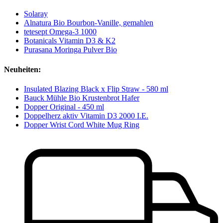
Solaray
Alnatura Bio Bourbon-Vanille, gemahlen
tetesept Omega-3 1000
Botanicals Vitamin D3 & K2
Purasana Moringa Pulver Bio
Neuheiten:
Insulated Blazing Black x Flip Straw - 580 ml
Bauck Mühle Bio Krustenbrot Hafer
Dopper Original - 450 ml
Doppelherz aktiv Vitamin D3 2000 I.E.
Dopper Wrist Cord White Mug Ring