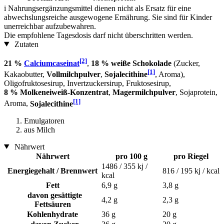
i
Nahrungsergänzungsmittel dienen nicht als Ersatz für eine
abwechslungsreiche ausgewogene Ernährung. Sie sind für Kinder
unerreichbar aufzubewahren.
Die empfohlene Tagesdosis darf nicht überschritten werden.
Zutaten
[2]
21 %
Calciumcaseinat
,
18 % weiße Schokolade
(Zucker,
[1]
Kakaobutter,
Vollmilchpulver
,
Sojalecithine
, Aroma),
Oligofruktosesirup, Invertzuckersirup, Fruktosesirup,
8 % Molkeneiweiß-Konzentrat
,
Magermilchpulver
, Sojaprotein,
[1]
Aroma,
Sojalecithine
Emulgatoren
aus Milch
Nährwert
Nährwert
pro 100 g
pro Riegel
1486 / 355 kj /
Energiegehalt / Brennwert
816 / 195 kj / kcal
kcal
Fett
6,9 g
3,8 g
davon gesättigte
4,2 g
2,3 g
Fettsäuren
Kohlenhydrate
36 g
20 g