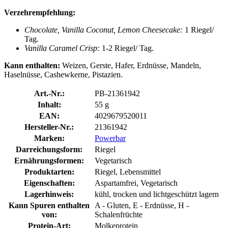
Verzehrempfehlung:
Chocolate, Vanilla Coconut, Lemon Cheesecake:
1 Riegel/
Tag.
Vanilla Caramel Crisp:
1-2 Riegel/ Tag.
Kann enthalten:
Weizen, Gerste, Hafer, Erdnüsse, Mandeln,
Haselnüsse, Cashewkerne, Pistazien.
Art.-Nr.:
PB-21361942
Inhalt:
55 g
EAN:
4029679520011
Hersteller-Nr.:
21361942
Marken:
Powerbar
Darreichungsform:
Riegel
Ernährungsformen:
Vegetarisch
Produktarten:
Riegel, Lebensmittel
Eigenschaften:
Aspartamfrei, Vegetarisch
Lagerhinweis:
kühl, trocken und lichtgeschützt lagern
Kann Spuren enthalten
A - Gluten, E - Erdnüsse, H -
von:
Schalenfrüchte
Protein-Art:
Molkeprotein