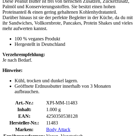
Diese Peanut Butter ist frei von tierischen Zusätzen, Zuckerzusatz,
Palmöl und Konservierungsstoffen. Sie besitzt einen hohen
Proteinanteil & einen gering gehaltenen Kohlenhydratanteil.
Darüber hinaus ist sie der perfekte Begleiter in der Küche, da du mit
ihr Sandwiches, Vollkornbrote, Pancakes, Protein Shakes und vieles
mehr aufwerten kannst.
100 % veganes Produkt
Hergestellt in Deutschland
Verzehrempfehlung:
Je nach Bedarf.
Hinweise:
Kühl, trocken und dunkel lagern.
Geöffnete Erdnussbutter innerhalb von 3 Monaten
aufbrauchen.
Art.-Nr.:
XPI-MM-11483
Inhalt:
1.000 g
EAN:
4250350538128
Hersteller-Nr.:
11483
Marken:
Body Attack