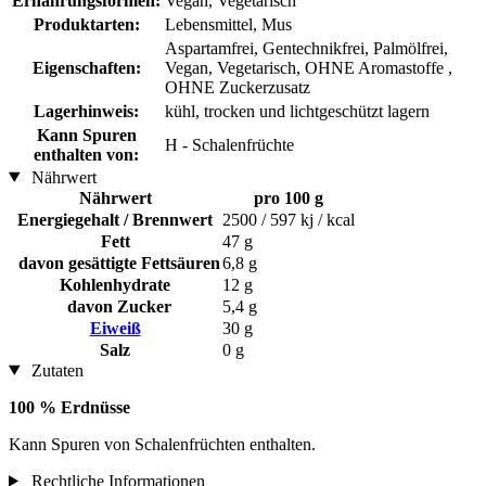
Ernährungsformen:
Vegan, Vegetarisch
Produktarten:
Lebensmittel, Mus
Aspartamfrei, Gentechnikfrei, Palmölfrei,
Eigenschaften:
Vegan, Vegetarisch, OHNE Aromastoffe ,
OHNE Zuckerzusatz
Lagerhinweis:
kühl, trocken und lichtgeschützt lagern
Kann Spuren
H - Schalenfrüchte
enthalten von:
Nährwert
Nährwert
pro 100 g
Energiegehalt / Brennwert
2500 / 597 kj / kcal
Fett
47 g
davon gesättigte Fettsäuren
6,8 g
Kohlenhydrate
12 g
davon Zucker
5,4 g
Eiweiß
30 g
Salz
0 g
Zutaten
100 % Erdnüsse
Kann Spuren von Schalenfrüchten enthalten.
Rechtliche Informationen