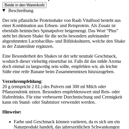
Beide in den Warenkorb
Beschreibung
Der rein pflanzliche Proteinshake von Raab Vitalfood besteht aus
einer Kombination aus Erbsen- und Reisprotein. Als Zusatz ist
ebenfalls heimisches Spinatpulver beigemengt. Das Wort “Plus”
steht bei diesem Shake für die sechs besonders aufeinander
abgestimmten Lactobacillus- und Bifidokulturen, welche den Shake
in der Zutatenliste ergänzen.
Eine Besonderheit des Shakes ist der sehr neutrale Geschmack,
wodurch dieser vielseitig einsetzbar ist. Falls dir das milde Aroma
doch einmal zu langweilig sein sollte, empfehlen wir, als leichte
Süße eine reife Banane beim Zusammenmixen hinzuzugeben.
Verzehrempfehlung
:
20 g (entspricht 2 EL) des Pulvers mit 300 ml Milch oder
Pflanzendrink mixen. Besonders empfehlenswert sind Reis- oder
Haferdrinks. Für eine verbesserte Durchmischung und Cremigkeit
kann ein Stand- oder Stabmixer verwendet werden.
Hinweise:
Farbe und Geschmack können variieren, da es sich um ein
Naturprodukt handelt, das jahreszeitlichen Schwankungen