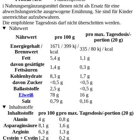
i
Nahrungsergänzungsmittel dienen nicht als Ersatz für eine
abwechslungsreiche ausgewogene Ernährung. Sie sind für Kinder
unerreichbar aufzubewahren.
Die empfohlene Tagesdosis darf nicht überschritten werden.
Nährwert
pro max. Tagesdosis/-
Nährwert
pro 100 g
portion (20 g)
Energiegehalt /
1671 / 399 kj /
335 / 80 kj / kcal
Brennwert
kcal
Fett
5,4 g
1,1 g
davon gesättigte
1,4 g
0,3 g
Fettsäuren
Kohlenhydrate
8,3 g
1,7 g
davon Zucker
<0,5 g
<0,5 g
Ballaststoffe
2,5 g
<0,5 g
Eiweiß
78 g
16 g
Salz
0,79 g
0,16 g
Inhaltsstoffe
Inhaltsstoffe
pro 100 g
pro max. Tagesdosis/-portion (20 g)
Alanin
4 g
0,8 g
Asparaginsäure
8,1 g
1,6 g
Arginin
6,3 g
1,3 g
Cystein + Cystin
1,2 g
0,2 g