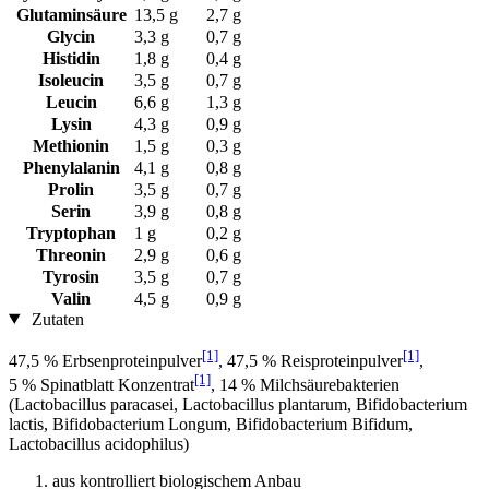
Glutaminsäure
13,5 g
2,7 g
Glycin
3,3 g
0,7 g
Histidin
1,8 g
0,4 g
Isoleucin
3,5 g
0,7 g
Leucin
6,6 g
1,3 g
Lysin
4,3 g
0,9 g
Methionin
1,5 g
0,3 g
Phenylalanin
4,1 g
0,8 g
Prolin
3,5 g
0,7 g
Serin
3,9 g
0,8 g
Tryptophan
1 g
0,2 g
Threonin
2,9 g
0,6 g
Tyrosin
3,5 g
0,7 g
Valin
4,5 g
0,9 g
Zutaten
[1]
[1]
47,5 % Erbsenproteinpulver
, 47,5 % Reisproteinpulver
,
[1]
5 % Spinatblatt Konzentrat
, 14 % Milchsäurebakterien
(Lactobacillus paracasei, Lactobacillus plantarum, Bifidobacterium
lactis, Bifidobacterium Longum, Bifidobacterium Bifidum,
Lactobacillus acidophilus)
aus kontrolliert biologischem Anbau