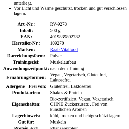
unterliegt.
Vor Licht und Wärme geschützt, trocken und gut verschlossen
lagern.
Art.-Nr.:
RV-9278
Inhalt:
500 g
EAN:
4019839892782
Hersteller-Nr.:
109278
Marken:
Raab Vitalfood
Darreichungsform:
Pulver
Trainingsziel:
Muskelaufbau
Anwendungszeitpunkt:
nach dem Training
Vegan, Vegetarisch, Glutenfrei,
Ernährungsformen:
Laktosefrei
Allergene - Frei von:
Glutenfrei, Laktosefrei
Produktarten:
Shakes & Protein
Bio-zertifiziert, Vegan, Vegetarisch,
Eigenschaften:
OHNE Zuckerzusatz , Frei von
künstlichen Aromen
Lagerhinweis:
kühl, trocken und lichtgeschützt lagern
Gut für:
Muskeln
Protein-Art:
Pflanzenprotein