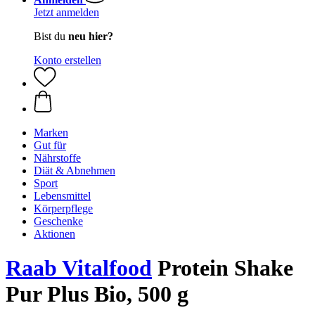
Jetzt anmelden
Bist du
neu hier?
Konto erstellen
Marken
Gut für
Nährstoffe
Diät & Abnehmen
Sport
Lebensmittel
Körperpflege
Geschenke
Aktionen
Raab Vitalfood
Protein Shake
Pur Plus Bio, 500 g