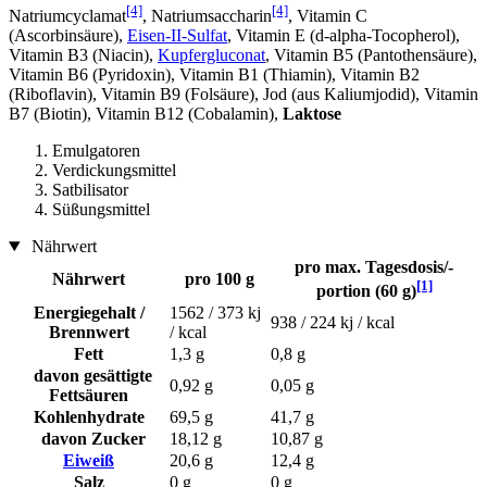
[4]
[4]
Natriumcyclamat
, Natriumsaccharin
, Vitamin C
(Ascorbinsäure),
Eisen-II-Sulfat
, Vitamin E (d-alpha-Tocopherol),
Vitamin B3 (Niacin),
Kupfergluconat
, Vitamin B5 (Pantothensäure),
Vitamin B6 (Pyridoxin), Vitamin B1 (Thiamin), Vitamin B2
(Riboflavin), Vitamin B9 (Folsäure), Jod (aus Kaliumjodid), Vitamin
B7 (Biotin), Vitamin B12 (Cobalamin),
Laktose
Emulgatoren
Verdickungsmittel
Satbilisator
Süßungsmittel
Nährwert
pro max. Tagesdosis/-
Nährwert
pro 100 g
[1]
portion (60 g)
Energiegehalt /
1562 / 373 kj
938 / 224 kj / kcal
Brennwert
/ kcal
Fett
1,3 g
0,8 g
davon gesättigte
0,92 g
0,05 g
Fettsäuren
Kohlenhydrate
69,5 g
41,7 g
davon Zucker
18,12 g
10,87 g
Eiweiß
20,6 g
12,4 g
Salz
0 g
0 g