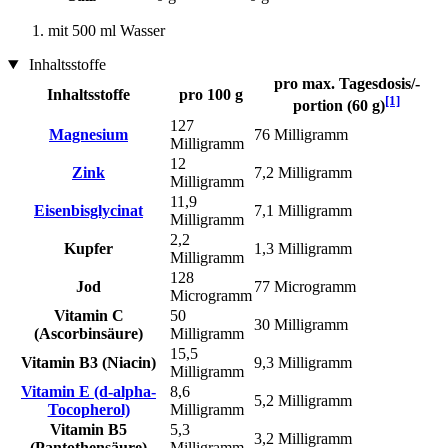
mit 500 ml Wasser
Inhaltsstoffe
pro max. Tagesdosis/-
Inhaltsstoffe
pro 100 g
[1]
portion (60 g)
127
Magnesium
76 Milligramm
Milligramm
12
Zink
7,2 Milligramm
Milligramm
11,9
Eisenbisglycinat
7,1 Milligramm
Milligramm
2,2
Kupfer
1,3 Milligramm
Milligramm
128
Jod
77 Microgramm
Microgramm
Vitamin C
50
30 Milligramm
(Ascorbinsäure)
Milligramm
15,5
Vitamin B3 (Niacin)
9,3 Milligramm
Milligramm
Vitamin E (d-alpha-
8,6
5,2 Milligramm
Tocopherol)
Milligramm
Vitamin B5
5,3
3,2 Milligramm
(Pantothensäure)
Milligramm