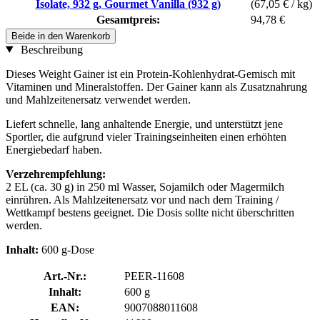
Isolate, 932 g, Gourmet Vanilla (932 g)
(67,05 € / kg)
Gesamtpreis:
94,78 €
Beide in den Warenkorb
Beschreibung
Dieses Weight Gainer ist ein Protein-Kohlenhydrat-Gemisch mit
Vitaminen und Mineralstoffen. Der Gainer kann als Zusatznahrung
und Mahlzeitenersatz verwendet werden.
Liefert schnelle, lang anhaltende Energie, und unterstützt jene
Sportler, die aufgrund vieler Trainingseinheiten einen erhöhten
Energiebedarf haben.
Verzehrempfehlung:
2 EL (ca. 30 g) in 250 ml Wasser, Sojamilch oder Magermilch
einrühren. Als Mahlzeitenersatz vor und nach dem Training /
Wettkampf bestens geeignet. Die Dosis sollte nicht überschritten
werden.
Inhalt:
600 g-Dose
Art.-Nr.:
PEER-11608
Inhalt:
600 g
EAN:
9007088011608