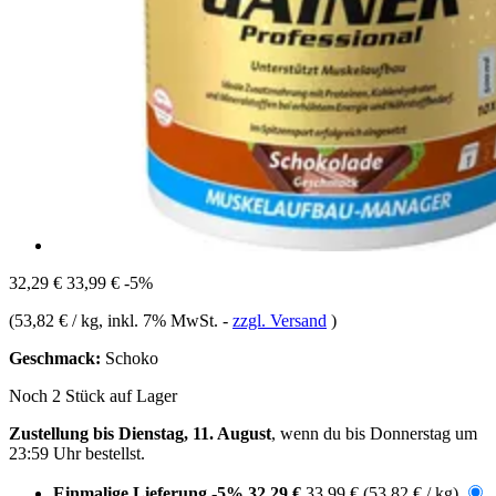
32,29 €
33,99 €
-5%
(
53,82 € / kg
, inkl. 7% MwSt.
-
zzgl. Versand
)
Geschmack:
Schoko
Noch 2 Stück auf Lager
Zustellung bis Dienstag, 11. August
, wenn du bis
Donnerstag um
23:59 Uhr
bestellst.
Einmalige Lieferung
-5%
32,29 €
33,99 €
(53,82 € / kg)