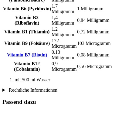
1,7
Vitamin B6 (Pyridoxin)
1 Milligramm
Milligramm
Vitamin B2
1,4
0,84 Milligramm
(Riboflavin)
Milligramm
1,2
Vitamin B1 (Thiamin)
0,72 Milligramm
Milligramm
172
Vitamin B9 (Folsäure)
103 Microgramm
Microgramm
0,13
Vitamin B7 (Biotin)
0,08 Milligramm
Milligramm
Vitamin B12
0,9
0,56 Microgramm
(Cobalamin)
Microgramm
mit 500 ml Wasser
Rechtliche Informationen
Passend dazu