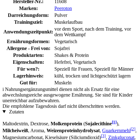
Hersteller-Nr.:
11608
Marken:
Peeroton
Darreichungsform:
Pulver
Trainingsziel:
Muskelaufbau
vor dem Sport, nach dem Training, vor
Anwendungszeitpunkt:
dem Wettkampf
Ernährungsformen:
Vegetarisch
Allergene - Frei von:
Sojafrei
Produktarten:
Shakes & Protein
Eigenschaften:
Hefefrei, Vegetarisch
Für wen?:
Speziell für Frauen, Speziell für Männer
Lagerhinweis:
kühl, trocken und lichtgeschützt lagern
Gut für:
Muskeln
i
Nahrungsergänzungsmittel dienen nicht als Ersatz für eine
abwechslungsreiche ausgewogene Ernährung. Sie sind für Kinder
unerreichbar aufzubewahren.
Die empfohlene Tagesdosis darf nicht überschritten werden.
Zutaten
[1]
Maltodextrin, Dextrose,
Molkenprotein
(
Sojalecithine
),
[2]
Milcheiweiß
, Aroma,
Weizenproteinhydrolysat
,
Guarkernmehl
,
[3]
Magnesiumcarbonat, Kieselsäure (Siliciumdioxid)
,
Zinkgluconat
,