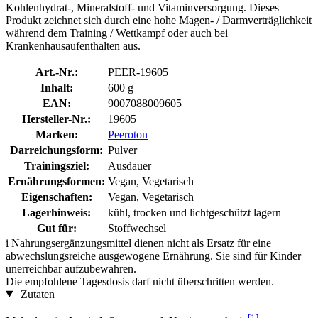
Kohlenhydrat-, Mineralstoff- und Vitaminversorgung. Dieses
Produkt zeichnet sich durch eine hohe Magen- / Darmverträglichkeit
während dem Training / Wettkampf oder auch bei
Krankenhausaufenthalten aus.
Art.-Nr.:
PEER-19605
Inhalt:
600 g
EAN:
9007088009605
Hersteller-Nr.:
19605
Marken:
Peeroton
Darreichungsform:
Pulver
Trainingsziel:
Ausdauer
Ernährungsformen:
Vegan, Vegetarisch
Eigenschaften:
Vegan, Vegetarisch
Lagerhinweis:
kühl, trocken und lichtgeschützt lagern
Gut für:
Stoffwechsel
i
Nahrungsergänzungsmittel dienen nicht als Ersatz für eine
abwechslungsreiche ausgewogene Ernährung. Sie sind für Kinder
unerreichbar aufzubewahren.
Die empfohlene Tagesdosis darf nicht überschritten werden.
Zutaten
[1]