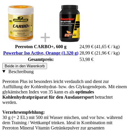
Peeroton CARBO+, 600 g
24,99 €
(41,65 € / kg)
Powerbar Iso Active, Orange (1.320 g)
28,99 €
(21,96 € / kg)
Gesamtpreis:
53,98 €
Beide in den Warenkorb
Beschreibung
Peeroton Plus ist besonders leicht verdaulich und dient zur
Auffüllung der Kohlenhydrat- bzw. des Glykogendepots. Mit einem
glykämischen Index von 35 kann es als
o
ptimales
Kohlenhydratpräparat für den Ausdauersport
betrachtet
werden.
Verzehrsempfehlung:
30 g (= 2 EL) mit 500 ml Wasser mischen, und vor bzw. während
dem Training / Wettkampf trinken. Ideal in Kombination mit
Peeroton Mineral Vitamin Getränkepulver zur gesamten