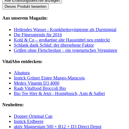
Alle Erfahrungsberichte anzeigen
Dieses Produkt bewerten
Aus unserem Magazin:
Heilendes Wasser - Krankheitssymptome als Durstsignal
Die Fitnesstrends für 2016
Kohl & Co – großartige alte Hausmittel neu entdeckt
Schlank dank Schlaf: der übersehene Faktor
Grillen ohne Fleischeslust – ein vegetarisches Vergnügen
VitalAbo entdecken:
Alnatura
Instick Grüner Eistee Mango-Maracuja
Medex Vitamin D3 4000
Raab Vitalfood Broccoli Bio
Bio Tee Hier & Jetzt - Honigbusch, Anis & Salbei
Neuheiten:
Dopper Original Cap
Instick Erdbeere
aktiv Magnesium 500 + B12 + D3 Direct Depot