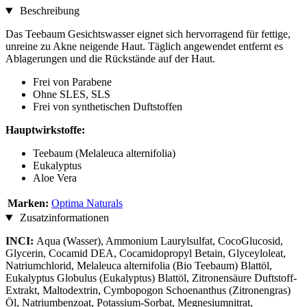
Beschreibung
Das Teebaum Gesichtswasser eignet sich hervorragend für fettige,
unreine zu Akne neigende Haut. Täglich angewendet entfernt es
Ablagerungen und die Rückstände auf der Haut.
Frei von Parabene
Ohne SLES, SLS
Frei von synthetischen Duftstoffen
Hauptwirkstoffe:
Teebaum (Melaleuca alternifolia)
Eukalyptus
Aloe Vera
Marken:
Optima Naturals
Zusatzinformationen
INCI:
Aqua (Wasser), Ammonium Laurylsulfat, CocoGlucosid,
Glycerin, Cocamid DEA, Cocamidopropyl Betain, Glyceyloleat,
Natriumchlorid, Melaleuca alternifolia (Bio Teebaum) Blattöl,
Eukalyptus Globulus (Eukalyptus) Blattöl, Zitronensäure Duftstoff-
Extrakt, Maltodextrin, Cymbopogon Schoenanthus (Zitronengras)
Öl, Natriumbenzoat, Potassium-Sorbat, Megnesiumnitrat,