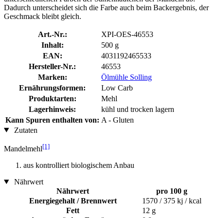
Dadurch unterscheidet sich die Farbe auch beim Backergebnis, der
Geschmack bleibt gleich.
Art.-Nr.:
XPI-OES-46553
Inhalt:
500 g
EAN:
4031192465533
Hersteller-Nr.:
46553
Marken:
Ölmühle Solling
Ernährungsformen:
Low Carb
Produktarten:
Mehl
Lagerhinweis:
kühl und trocken lagern
Kann Spuren enthalten von:
A - Gluten
Zutaten
[1]
Mandelmehl
aus kontrolliert biologischem Anbau
Nährwert
Nährwert
pro 100 g
Energiegehalt / Brennwert
1570 / 375 kj / kcal
Fett
12 g