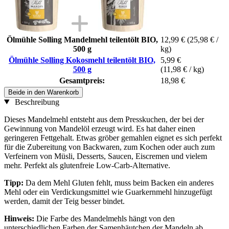
Ölmühle Solling Mandelmehl teilentölt BIO,
12,99 €
(25,98 € /
500 g
kg)
Ölmühle Solling Kokosmehl teilentölt BIO,
5,99 €
500 g
(11,98 € / kg)
Gesamtpreis:
18,98 €
Beide in den Warenkorb
Beschreibung
Dieses Mandelmehl entsteht aus dem Presskuchen, der bei der
Gewinnung von Mandelöl erzeugt wird. Es hat daher einen
geringeren Fettgehalt. Etwas gröber gemahlen eignet es sich perfekt
für die Zubereitung von Backwaren, zum Kochen oder auch zum
Verfeinern von Müsli, Desserts, Saucen, Eiscremen und vielem
mehr. Perfekt als glutenfreie Low-Carb-Alternative.
Tipp:
Da dem Mehl Gluten fehlt, muss beim Backen ein anderes
Mehl oder ein Verdickungsmittel wie Guarkernmehl hinzugefügt
werden, damit der Teig besser bindet.
Hinweis:
Die Farbe des Mandelmehls hängt von den
unterschiedlichen Farben der Samenhäutchen der Mandeln ab.