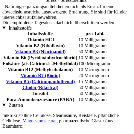
Stress - Stresstoleranz
i
Nahrungsergänzungsmittel dienen nicht als Ersatz für eine
abwechslungsreiche ausgewogene Ernährung. Sie sind für Kinder
unerreichbar aufzubewahren.
Die empfohlene Tagesdosis darf nicht überschritten werden.
Inhaltsstoffe
Inhaltsstoffe
pro Tabl.
Thiamin HCI
10 Milligramm
Vitamin B2 (Riboflavin)
10 Milligramm
Vitamin B3 (Niacinamid)
50 Milligramm
Vitamin B6 (Pyridoxinhydrochlorid)
10 Milligramm
Folsäure (als Calcium-L-Methylfolat)
100 Microgramm
Vitamin B12 (Methylcobalamin)
10 Microgramm
Vitamin B7 (Biotin)
20 Microgramm
Vitamin B5 (Calciumpantothenat)
15 Milligramm
Cholin (Bitartrat)
50 Milligramm
Inositol
50 Milligramm
Para-Aminobenzoesäure (PABA)
10 Milligramm
Zutaten
mikrokristalline Cellulose, Stearinsäure, Reiskleie, pflanzliche
Cellulose,
Magnesiumstearat
, pharmazeutische Glasur (aus
Baumharz)