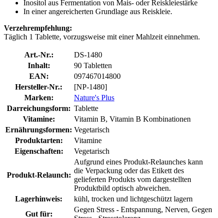
Inositol aus Fermentation von Mais- oder Reiskleiestärke
In einer angereicherten Grundlage aus Reiskleie.
Verzehrempfehlung:
Täglich 1 Tablette, vorzugsweise mit einer Mahlzeit einnehmen.
Art.-Nr.:
DS-1480
Inhalt:
90 Tabletten
EAN:
097467014800
Hersteller-Nr.:
[NP-1480]
Marken:
Nature's Plus
Darreichungsform:
Tablette
Vitamine:
Vitamin B, Vitamin B Kombinationen
Ernährungsformen:
Vegetarisch
Produktarten:
Vitamine
Eigenschaften:
Vegetarisch
Aufgrund eines Produkt-Relaunches kann
die Verpackung oder das Etikett des
Produkt-Relaunch:
gelieferten Produkts vom dargestellten
Produktbild optisch abweichen.
Lagerhinweis:
kühl, trocken und lichtgeschützt lagern
Gegen Stress - Entspannung, Nerven, Gegen
Gut für: