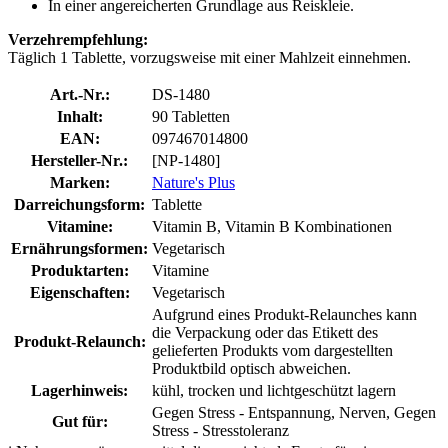
In einer angereicherten Grundlage aus Reiskleie.
Verzehrempfehlung:
Täglich 1 Tablette, vorzugsweise mit einer Mahlzeit einnehmen.
Art.-Nr.:
DS-1480
Inhalt:
90 Tabletten
EAN:
097467014800
Hersteller-Nr.:
[NP-1480]
Marken:
Nature's Plus
Darreichungsform:
Tablette
Vitamine:
Vitamin B, Vitamin B Kombinationen
Ernährungsformen:
Vegetarisch
Produktarten:
Vitamine
Eigenschaften:
Vegetarisch
Aufgrund eines Produkt-Relaunches kann
die Verpackung oder das Etikett des
Produkt-Relaunch:
gelieferten Produkts vom dargestellten
Produktbild optisch abweichen.
Lagerhinweis:
kühl, trocken und lichtgeschützt lagern
Gegen Stress - Entspannung, Nerven, Gegen
Gut für:
Stress - Stresstoleranz