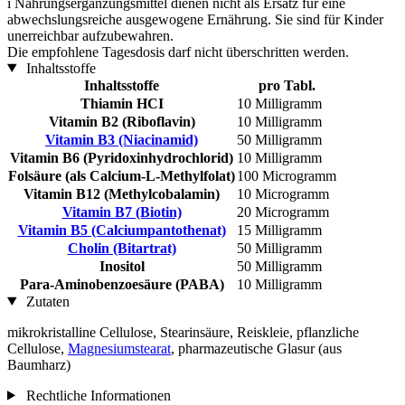
i
Nahrungsergänzungsmittel dienen nicht als Ersatz für eine
abwechslungsreiche ausgewogene Ernährung. Sie sind für Kinder
unerreichbar aufzubewahren.
Die empfohlene Tagesdosis darf nicht überschritten werden.
Inhaltsstoffe
Inhaltsstoffe
pro Tabl.
Thiamin HCI
10 Milligramm
Vitamin B2 (Riboflavin)
10 Milligramm
Vitamin B3 (Niacinamid)
50 Milligramm
Vitamin B6 (Pyridoxinhydrochlorid)
10 Milligramm
Folsäure (als Calcium-L-Methylfolat)
100 Microgramm
Vitamin B12 (Methylcobalamin)
10 Microgramm
Vitamin B7 (Biotin)
20 Microgramm
Vitamin B5 (Calciumpantothenat)
15 Milligramm
Cholin (Bitartrat)
50 Milligramm
Inositol
50 Milligramm
Para-Aminobenzoesäure (PABA)
10 Milligramm
Zutaten
mikrokristalline Cellulose, Stearinsäure, Reiskleie, pflanzliche
Cellulose,
Magnesiumstearat
, pharmazeutische Glasur (aus
Baumharz)
Rechtliche Informationen