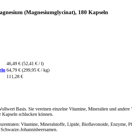
agnesium (Magnesiumglycinat), 180 Kapseln
46,49 €
(52,41 € / l)
eln
64,79 €
(299,95 € / kg)
111,28 €
llwert Basis. Sie vereinen einzelne Vitamine, Mineralien und andere V
der Kapseln schlucken können.
zentraten: Vitamine, Mineralstoffe, Lipide, Bioflavonoide, Enzyme, P
d Schwarze-Johannisbeersamen.