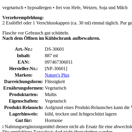
vegetarisch • hypoallergen • frei von Hefe, Weizen, Soja und Milch
Verzehrempfehlung:
2 Esslöffel oder 1 Verschlusskappen (ca. 30 ml) einmal täglich. Pur 
Flasche vor Gebrauch gut schütteln.
Nach dem Öffnen im Kühlschrank aufbewahren.
Art.-Nr.:
DS-30601
Inhalt:
887 ml
EAN:
097467306011
Hersteller-Nr.:
[NP-30601]
Marken:
Nature's Plus
Darreichungsform:
Flüssigkeit
Ernährungsformen:
Vegetarisch
Produktarten:
Multis
Eigenschaften:
Vegetarisch
Produkt-Relaunch:
Aufgrund eines Produkt-Relaunches kann die Ve
Lagerhinweis:
kühl, trocken und lichtgeschützt lagern
Gut für:
Hormone
i
Nahrungsergänzungsmittel dienen nicht als Ersatz für eine abwechs
Die empfohlene Tagesdosis darf nicht überschritten werden.