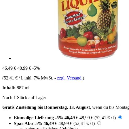
46,49 €
48,99 €
-5%
(
52,41 € / l
, inkl. 7% MwSt.
-
zzgl. Versand
)
Inhalt:
887 ml
Noch 1 Stück auf Lager
Gratis Zustellung bis Donnerstag, 13. August
, wenn du bis
Montag
Einmalige Lieferung
-5%
46,49 €
48,99 €
(52,41 € / l)
Spar-Abo
-5%
46,49 €
48,99 €
(52,41 € / l)
keine zusätzlichen Gebühren