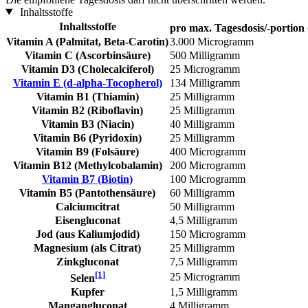
Inhaltsstoffe
Inhaltsstoffe
pro max. Tagesdosis/-portion 
Vitamin A (Palmitat, Beta-Carotin)
3.000 Microgramm
Vitamin C (Ascorbinsäure)
500 Milligramm
Vitamin D3 (Cholecalciferol)
25 Microgramm
Vitamin E (d-alpha-Tocopherol)
134 Milligramm
Vitamin B1 (Thiamin)
25 Milligramm
Vitamin B2 (Riboflavin)
25 Milligramm
Vitamin B3 (Niacin)
40 Milligramm
Vitamin B6 (Pyridoxin)
25 Milligramm
Vitamin B9 (Folsäure)
400 Microgramm
Vitamin B12 (Methylcobalamin)
200 Microgramm
Vitamin B7 (Biotin)
100 Microgramm
Vitamin B5 (Pantothensäure)
60 Milligramm
Calciumcitrat
50 Milligramm
Eisengluconat
4,5 Milligramm
Jod (aus Kaliumjodid)
150 Microgramm
Magnesium (als Citrat)
25 Milligramm
Zinkgluconat
7,5 Milligramm
[1]
25 Microgramm
Selen
Kupfer
1,5 Milligramm
Mangangluconat
4 Milligramm